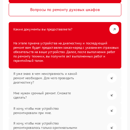
Вопросы по ремонту духовых шкафов
Какие документы вы предоставляете?
На этапе приема устройства на диагностику и последующий
ремонт вам будет предоставлен заказ-наряд с указанием страховых
обязательств на ваше устройство. Далее, после выполнения работ
по ремонту техники, вы получите акт выполненных работ и
гарантийный талон.
Я уже знаю в чем неисправность и какой
ремонт необходим. Для чего проводить
диагностику?
Мне нужен срочный ремонт. Сможете
сделать?
Я хочу, чтобы мое устройство
ремонтировали при мне.
Я хочу, чтобы мое устройство
ремонтировалось только оригинальными