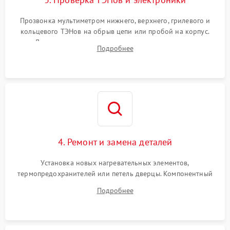
Прозвонка мультиметром нижнего, верхнего, грилевого и
кольцевого ТЭНов на обрыв цепи или пробой на корпус.
Диагностика термостата, датчиков температуры,
Подробнее
переключателя режимов и мотора конвекции.
4. Ремонт и замена деталей
Установка новых нагревательных элементов,
термопредохранителей или петель дверцы. Компонентный
ремонт электронного модуля управления, замена
Подробнее
выгоревших реле, восстановление контактов и замена
уплотнителя.