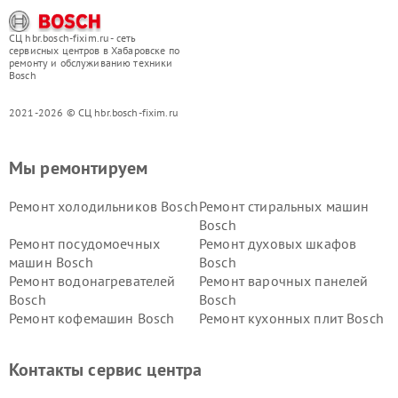
СЦ hbr.bosch-fixim.ru - сеть
сервисных центров в Хабаровске по
ремонту и обслуживанию техники
Bosch
2021-2026 © СЦ hbr.bosch-fixim.ru
Мы ремонтируем
Ремонт холодильников Bosch
Ремонт стиральных машин
Bosch
Ремонт посудомоечных
Ремонт духовых шкафов
машин Bosch
Bosch
Ремонт водонагревателей
Ремонт варочных панелей
Bosch
Bosch
Ремонт кофемашин Bosch
Ремонт кухонных плит Bosch
Ремонт микроволновых
Ремонт парогенераторов
печей Bosch
Bosch
Контакты сервис центра
Ремонт сушильных автоматов
Ремонт морозильных камер
Bosch
Bosch