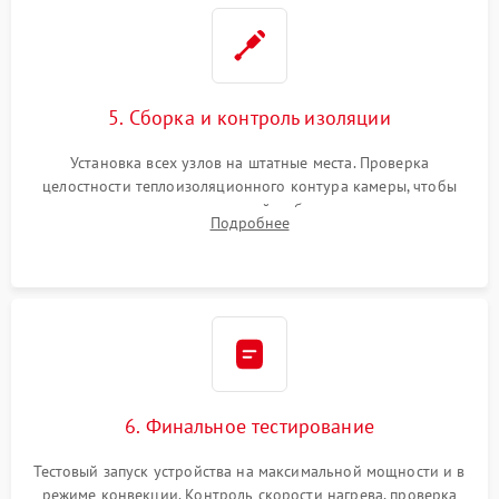
5. Сборка и контроль изоляции
Установка всех узлов на штатные места. Проверка
целостности теплоизоляционного контура камеры, чтобы
исключить перегрев кухонной мебели и потерю тепла.
Подробнее
Надежная фиксация клемм и сборка корпуса шкафа.
6. Финальное тестирование
Тестовый запуск устройства на максимальной мощности и в
режиме конвекции. Контроль скорости нагрева, проверка