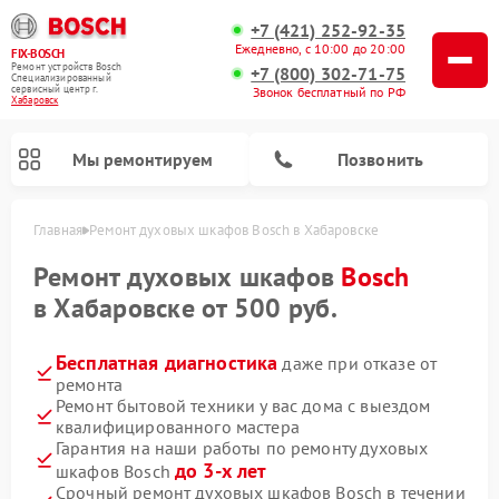
+7 (421) 252-92-35
Ежедневно, с 10:00 до 20:00
FIX-BOSCH
Ремонт устройств Bosch
+7 (800) 302-71-75
Специализированный
cервисный центр г.
Звонок бесплатный по РФ
Хабаровск
Мы ремонтируем
Позвонить
Главная
Ремонт духовых шкафов Bosch в Хабаровске
Ремонт духовых шкафов
Bosch
в Хабаровске от 500 руб.
Бесплатная диагностика
даже при отказе от
ремонта
Ремонт бытовой техники у вас дома с выездом
квалифицированного мастера
Гарантия на наши работы по ремонту духовых
Ремонт посудомоечных машин Bosch
Ремонт варочных панелей Bosch
Ремонт морозильных камер Bosch
Ремонт стиральных машин Bosch
Ремонт водонагревателей Bosch
Ремонт микроволновых печей Bosch
Ремонт сушильных автоматов Bosch
Ремонт сушильных машин Bosch
до 3-х лет
шкафов Bosch
Срочный ремонт духовых шкафов Bosch в течении