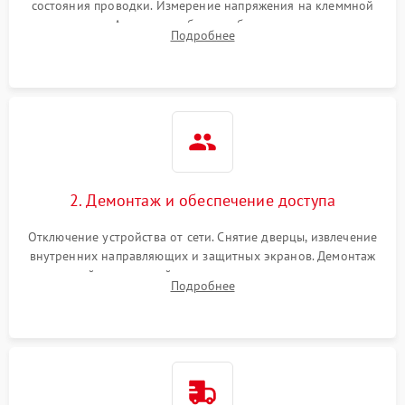
состояния проводки. Измерение напряжения на клеммной
колодке. Анализ жалоб на проблемы с нагревом,
Подробнее
конвекцией, панелью управления или блокировкой дверцы.
2. Демонтаж и обеспечение доступа
Отключение устройства от сети. Снятие дверцы, извлечение
внутренних направляющих и защитных экранов. Демонтаж
задней или верхней панели для прямого доступа к
Подробнее
нагревательным элементам, плате и вентиляторам.