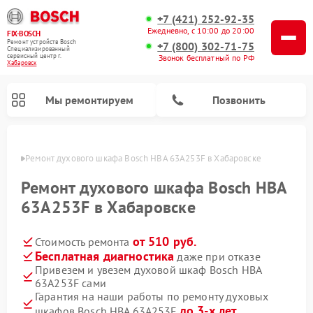
+7 (421) 252-92-35
Ежедневно, с 10:00 до 20:00
FIX-BOSCH
Ремонт устройств Bosch
+7 (800) 302-71-75
Специализированный
cервисный центр г.
Звонок бесплатный по РФ
Хабаровск
Мы ремонтируем
Позвонить
овске
Ремонт духового шкафа Bosch HBA 63A253F в Хабаровске
Ремонт духового шкафа Bosch HBA
63A253F в Хабаровске
от 510 руб.
Стоимость ремонта
Бесплатная диагностика
даже при отказе
Привезем и увезем духовой шкаф Bosch HBA
63A253F сами
Ремонт посудомоечных машин Bosch
Ремонт варочных панелей Bosch
Ремонт морозильных камер Bosch
Ремонт стиральных машин Bosch
Ремонт водонагревателей Bosch
Ремонт микроволновых печей Bosch
Ремонт сушильных автоматов Bosch
Ремонт сушильных машин Bosch
Гарантия на наши работы по ремонту духовых
до 3-х лет
шкафов Bosch HBA 63A253F