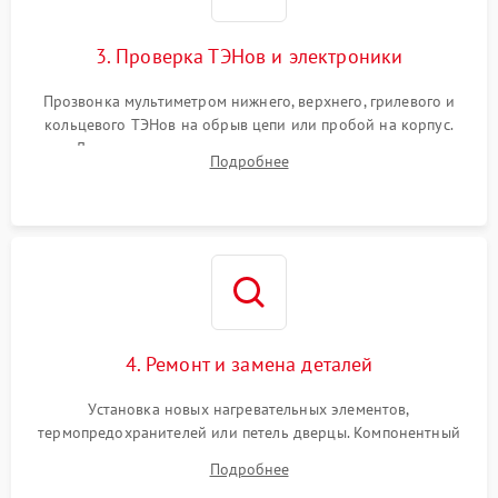
3. Проверка ТЭНов и электроники
Прозвонка мультиметром нижнего, верхнего, грилевого и
кольцевого ТЭНов на обрыв цепи или пробой на корпус.
Диагностика термостата, датчиков температуры,
Подробнее
переключателя режимов и мотора конвекции.
4. Ремонт и замена деталей
Установка новых нагревательных элементов,
термопредохранителей или петель дверцы. Компонентный
ремонт электронного модуля управления, замена
Подробнее
выгоревших реле, восстановление контактов и замена