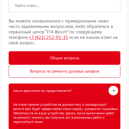
Вы можете ознакомиться с приведенными ниже
часто задаваемыми вопросами, либо обратиться в
сервисный центр “FIX-Bosch” по следующему
телефону
+7 (421) 252-92-35
если не нашли ответ на
свой вопрос.
Общие вопросы
Вопросы по ремонту духовых шкафов
Какие документы вы предоставляете?
На этапе приема устройства на диагностику и последующий
ремонт вам будет предоставлен заказ-наряд с указанием страховых
обязательств на ваше устройство. Далее, после выполнения работ
по ремонту техники, вы получите акт выполненных работ и
гарантийный талон.