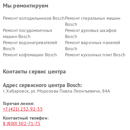
Мы ремонтируем
Ремонт холодильников Bosch
Ремонт стиральных машин
Bosch
Ремонт посудомоечных
Ремонт духовых шкафов
машин Bosch
Bosch
Ремонт водонагревателей
Ремонт варочных панелей
Bosch
Bosch
Ремонт кофемашин Bosch
Ремонт кухонных плит Bosch
Ремонт микроволновых
Ремонт парогенераторов
печей Bosch
Bosch
Контакты сервис центра
Ремонт сушильных автоматов
Ремонт морозильных камер
Bosch
Bosch
Адрес сервисного центра Bosch:
г. Хабаровск, ул. Морозова Павла Леонтьевича, 84А
Горячая линия:
+7 (421) 252-92-35
Контактный телефон:
8 (800) 302-71-75