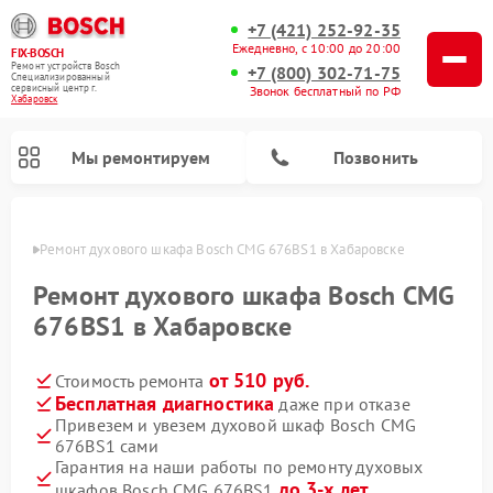
+7 (421) 252-92-35
Ежедневно, с 10:00 до 20:00
FIX-BOSCH
Ремонт устройств Bosch
+7 (800) 302-71-75
Специализированный
cервисный центр г.
Звонок бесплатный по РФ
Хабаровск
Мы ремонтируем
Позвонить
овске
Ремонт духового шкафа Bosch CMG 676BS1 в Хабаровске
Ремонт духового шкафа Bosch CMG
676BS1 в Хабаровске
от 510 руб.
Стоимость ремонта
Бесплатная диагностика
даже при отказе
Привезем и увезем духовой шкаф Bosch CMG
676BS1 сами
Ремонт посудомоечных машин Bosch
Ремонт варочных панелей Bosch
Ремонт морозильных камер Bosch
Ремонт стиральных машин Bosch
Ремонт водонагревателей Bosch
Ремонт микроволновых печей Bosch
Ремонт сушильных автоматов Bosch
Ремонт сушильных машин Bosch
Гарантия на наши работы по ремонту духовых
до 3-х лет
шкафов Bosch CMG 676BS1