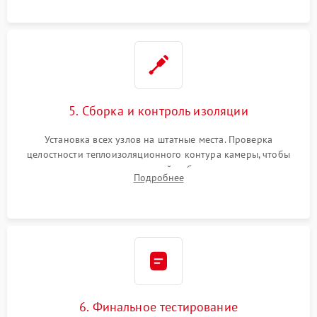
уплотнителя.
5. Сборка и контроль изоляции
Установка всех узлов на штатные места. Проверка
целостности теплоизоляционного контура камеры, чтобы
исключить перегрев кухонной мебели и потерю тепла.
Подробнее
Надежная фиксация клемм и сборка корпуса шкафа.
6. Финальное тестирование