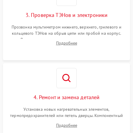
3. Проверка ТЭНов и электроники
Прозвонка мультиметром нижнего, верхнего, грилевого и
кольцевого ТЭНов на обрыв цепи или пробой на корпус.
Диагностика термостата, датчиков температуры,
Подробнее
переключателя режимов и мотора конвекции.
4. Ремонт и замена деталей
Установка новых нагревательных элементов,
термопредохранителей или петель дверцы. Компонентный
ремонт электронного модуля управления, замена
Подробнее
выгоревших реле, восстановление контактов и замена