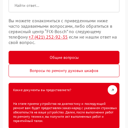
Вы можете ознакомиться с приведенными ниже
часто задаваемыми вопросами, либо обратиться в
сервисный центр “FIX-Bosch” по следующему
телефону
+7 (421) 252-92-35
если не нашли ответ на
свой вопрос.
Общие вопросы
Вопросы по ремонту духовых шкафов
Какие документы вы предоставляете?
На этапе приема устройства на диагностику и последующий
ремонт вам будет предоставлен заказ-наряд с указанием страховых
обязательств на ваше устройство. Далее, после выполнения работ
по ремонту техники, вы получите акт выполненных работ и
гарантийный талон.