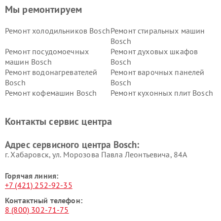
Мы ремонтируем
Ремонт холодильников Bosch
Ремонт стиральных машин
Bosch
Ремонт посудомоечных
Ремонт духовых шкафов
машин Bosch
Bosch
Ремонт водонагревателей
Ремонт варочных панелей
Bosch
Bosch
Ремонт кофемашин Bosch
Ремонт кухонных плит Bosch
Ремонт микроволновых
Ремонт парогенераторов
печей Bosch
Bosch
Контакты сервис центра
Ремонт сушильных автоматов
Ремонт морозильных камер
Bosch
Bosch
Адрес сервисного центра Bosch:
г. Хабаровск, ул. Морозова Павла Леонтьевича, 84А
Горячая линия:
+7 (421) 252-92-35
Контактный телефон:
8 (800) 302-71-75