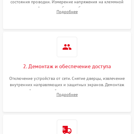
состояния проводки. Измерение напряжения на клеммной
колодке. Анализ жалоб на проблемы с нагревом,
Подробнее
конвекцией, панелью управления или блокировкой дверцы.
2. Демонтаж и обеспечение доступа
Отключение устройства от сети. Снятие дверцы, извлечение
внутренних направляющих и защитных экранов. Демонтаж
задней или верхней панели для прямого доступа к
Подробнее
нагревательным элементам, плате и вентиляторам.