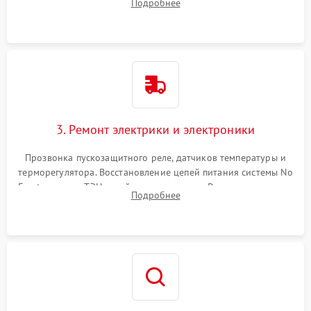
Подробнее
продувка капиллярной трубки для устранения засоров.
3. Ремонт электрики и электроники
Прозвонка пускозащитного реле, датчиков температуры и
терморегулятора. Восстановление цепей питания системы No
Frost, включая ТЭН оттайки и вентилятор. Ремонт или замена
Подробнее
платы управления при сбоях алгоритмов.