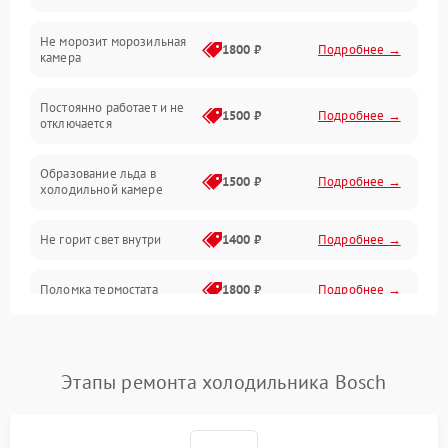
Не морозит морозильная
Дренаж
1800 ₽
Подробнее →
камера
Оттайка
Постоянно работает и не
1500 ₽
Подробнее →
отключается
Программное обеспечение
Образование льда в
1500 ₽
Подробнее →
холодильной камере
Не горит свет внутри
1400 ₽
Подробнее →
Поломка термостата
1800 ₽
Подробнее →
Не работает вентилятор
1800 ₽
Подробнее →
Этапы ремонта холодильника Bosch
Поломка системы No Frost
2600 ₽
Подробнее →
Образование конденсата
1800 ₽
Подробнее →