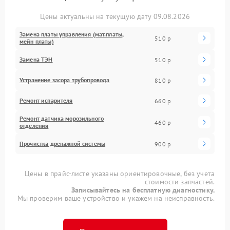
Цены актуальны на текущую дату 09.08.2026
Замена платы управления (мат.платы,
510 р
мейн платы)
Замена ТЭН
510 р
Устранение засора трубопровода
810 р
Ремонт испарителя
660 р
Ремонт датчика морозильного
460 р
отделения
Прочистка дренажной системы
900 р
Цены в прайс-листе указаны ориентировочные, без учета
стоимости запчастей.
Записывайтесь на бесплатную диагностику.
Мы проверим ваше устройство и укажем на неисправность.