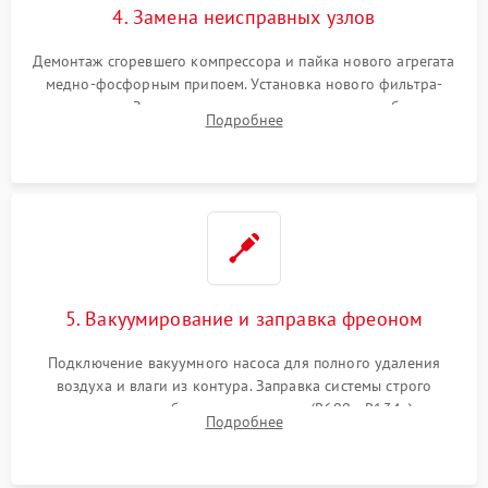
4. Замена неисправных узлов
Демонтаж сгоревшего компрессора и пайка нового агрегата
медно-фосфорным припоем. Установка нового фильтра-
осушителя. Замена изношенных вентиляторов обдува,
Подробнее
сломанных заслонок или поврежденных дверных петель.
5. Вакуумирование и заправка фреоном
Подключение вакуумного насоса для полного удаления
воздуха и влаги из контура. Заправка системы строго
дозированным объемом хладагента (R600a, R134a) по
Подробнее
электронным весам. Контроль рабочего давления в системе.