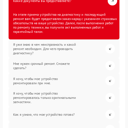
Какие документы вы предоставляете?
На этапе приема устройства на диагностику и последующий
ремонт вам будет предоставлен заказ-наряд с указанием страховых
обязательств на ваше устройство. Далее, после выполнения работ
по ремонту техники, вы получите акт выполненных работ и
гарантийный талон.
Я уже знаю в чем неисправность и какой
ремонт необходим. Для чего проводить
диагностику?
Мне нужен срочный ремонт. Сможете
сделать?
Я хочу, чтобы мое устройство
ремонтировали при мне.
Я хочу, чтобы мое устройство
ремонтировалось только оригинальными
запчастями.
Как я узнаю, что мое устройство готово?