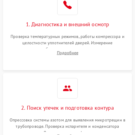
на стенках
Сбой в работе инвертора
2100 ₽
Подробнее →
1. Диагностика и внешний осмотр
Запах горелого при
2000 ₽
Подробнее →
Проверка температурных режимов, работы компрессора и
работе
целостности уплотнителей дверей. Измерение
сопротивления обмоток мотора, проверка термостата и
Не включается
Подробнее
1000 ₽
Подробнее →
считывание кодов ошибок с электронного дисплея.
холодильник
Проблемы с системой
автоматической
1800 ₽
Подробнее →
разморозки
2. Поиск утечек и подготовка контура
Опрессовка системы азотом для выявления микротрещин в
трубопроводе. Проверка испарителя и конденсатора
течеискателем. Демонтаж старого фильтра-осушителя и