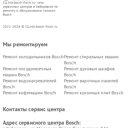
СЦ hbr.bosch-fixim.ru - сеть
сервисных центров в Хабаровске по
ремонту и обслуживанию техники
Bosch
2021-2026 © СЦ hbr.bosch-fixim.ru
Мы ремонтируем
Ремонт холодильников Bosch
Ремонт стиральных машин
Bosch
Ремонт посудомоечных
Ремонт духовых шкафов
машин Bosch
Bosch
Ремонт водонагревателей
Ремонт варочных панелей
Bosch
Bosch
Ремонт кофемашин Bosch
Ремонт кухонных плит Bosch
Ремонт микроволновых
Ремонт парогенераторов
печей Bosch
Bosch
Контакты сервис центра
Ремонт сушильных автоматов
Ремонт морозильных камер
Bosch
Bosch
Адрес сервисного центра Bosch: