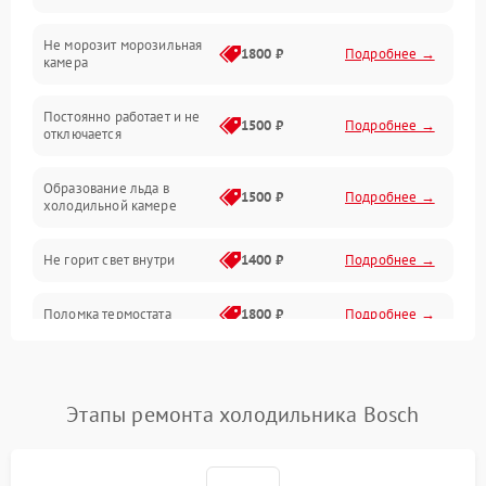
Не морозит морозильная
Дренаж
1800 ₽
Подробнее →
камера
Оттайка
Постоянно работает и не
1500 ₽
Подробнее →
отключается
Программное обеспечение
Образование льда в
1500 ₽
Подробнее →
холодильной камере
Не горит свет внутри
1400 ₽
Подробнее →
Поломка термостата
1800 ₽
Подробнее →
Не работает вентилятор
1800 ₽
Подробнее →
Этапы ремонта холодильника Bosch
Поломка системы No Frost
2600 ₽
Подробнее →
Образование конденсата
1800 ₽
Подробнее →