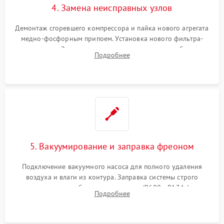
4. Замена неисправных узлов
Демонтаж сгоревшего компрессора и пайка нового агрегата
медно-фосфорным припоем. Установка нового фильтра-
осушителя. Замена изношенных вентиляторов обдува,
Подробнее
сломанных заслонок или поврежденных дверных петель.
5. Вакуумирование и заправка фреоном
Подключение вакуумного насоса для полного удаления
воздуха и влаги из контура. Заправка системы строго
дозированным объемом хладагента (R600a, R134a) по
Подробнее
электронным весам. Контроль рабочего давления в системе.