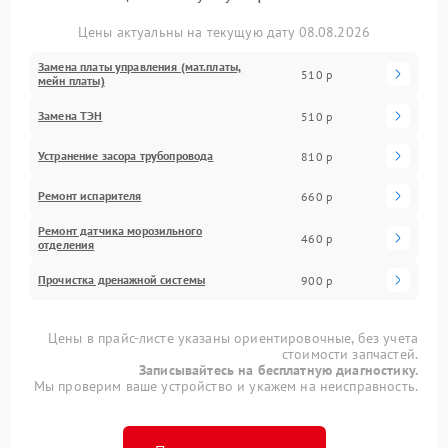
Цены актуальны на текущую дату 08.08.2026
Замена платы управления (мат.платы,
510 р
мейн платы)
Замена ТЭН
510 р
Устранение засора трубопровода
810 р
Ремонт испарителя
660 р
Ремонт датчика морозильного
460 р
отделения
Прочистка дренажной системы
900 р
Цены в прайс-листе указаны ориентировочные, без учета
стоимости запчастей.
Записывайтесь на бесплатную диагностику.
Мы проверим ваше устройство и укажем на неисправность.