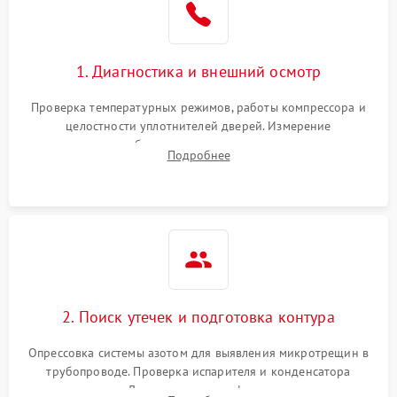
на стенках
Сбой в работе инвертора
2100 ₽
Подробнее →
1. Диагностика и внешний осмотр
Запах горелого при
2000 ₽
Подробнее →
Проверка температурных режимов, работы компрессора и
работе
целостности уплотнителей дверей. Измерение
сопротивления обмоток мотора, проверка термостата и
Не включается
Подробнее
1000 ₽
Подробнее →
считывание кодов ошибок с электронного дисплея.
холодильник
Проблемы с системой
автоматической
1800 ₽
Подробнее →
разморозки
2. Поиск утечек и подготовка контура
Опрессовка системы азотом для выявления микротрещин в
трубопроводе. Проверка испарителя и конденсатора
течеискателем. Демонтаж старого фильтра-осушителя и