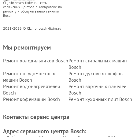
СЦ hbr.bosch-fixim.ru - сеть
сервисных центров в Хабаровске по
ремонту и обслуживанию техники
Bosch
2021-2026 © СЦ hbr.bosch-fixim.ru
Мы ремонтируем
Ремонт холодильников Bosch
Ремонт стиральных машин
Bosch
Ремонт посудомоечных
Ремонт духовых шкафов
машин Bosch
Bosch
Ремонт водонагревателей
Ремонт варочных панелей
Bosch
Bosch
Ремонт кофемашин Bosch
Ремонт кухонных плит Bosch
Ремонт микроволновых
Ремонт парогенераторов
печей Bosch
Bosch
Контакты сервис центра
Ремонт сушильных автоматов
Ремонт морозильных камер
Bosch
Bosch
Адрес сервисного центра Bosch: