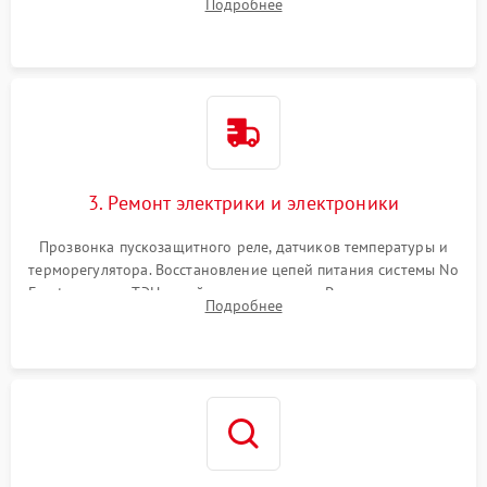
Подробнее
продувка капиллярной трубки для устранения засоров.
3. Ремонт электрики и электроники
Прозвонка пускозащитного реле, датчиков температуры и
терморегулятора. Восстановление цепей питания системы No
Frost, включая ТЭН оттайки и вентилятор. Ремонт или замена
Подробнее
платы управления при сбоях алгоритмов.