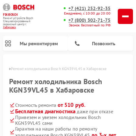
+7 (421) 252-92-35
Ежедневно, с 10:00 до 20:00
FIX-BOSCH
Ремонт устройств Bosch
+7 (800) 302-71-75
Специализированный
cервисный центр г.
Звонок бесплатный по РФ
Хабаровск
Мы ремонтируем
Позвонить
овске
Ремонт холодильника Bosch KGN39VL45 в Хабаровске
Ремонт холодильника Bosch
KGN39VL45 в Хабаровске
от 510 руб.
Стоимость ремонта
Бесплатная диагностика
даже при отказе
Привезем и увезем холодильник Bosch
KGN39VL45 сами
Ремонт стиральных машин Bosch
Ремонт варочных панелей Bosch
Ремонт морозильных камер Bosch
Ремонт посудомоечных машин Bosch
Ремонт водонагревателей Bosch
Ремонт микроволновых печей Bosch
Ремонт сушильных автоматов Bosch
Ремонт сушильных машин Bosch
Гарантия на наши работы по ремонту
до 3-х лет
холодильников Bosch KGN39VL45