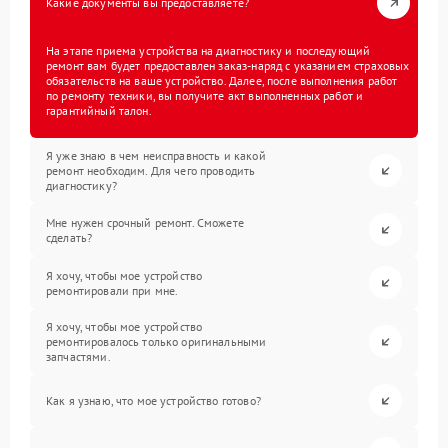
Какие документы вы предоставляете?
На этапе приема устройства на диагностику и последующий
ремонт вам будет предоставлен заказ-наряд с указанием страховых
обязательств на ваше устройство. Далее, после выполнения работ
по ремонту техники, вы получите акт выполненных работ и
гарантийный талон.
Я уже знаю в чем неисправность и какой
ремонт необходим. Для чего проводить
диагностику?
Мне нужен срочный ремонт. Сможете
сделать?
Я хочу, чтобы мое устройство
ремонтировали при мне.
Я хочу, чтобы мое устройство
ремонтировалось только оригинальными
запчастями.
Как я узнаю, что мое устройство готово?