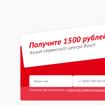
Получите 1500 рубле
Акция сервисного центра Bosch
Отправляя, Вы соглашаетесь с
политикой конфиденциально