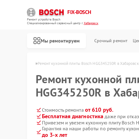
FIX-BOSCH
Ремонт устройств Bosch
Специализированный cервисный центр г.
Хабаровск
Мы ремонтируем
Срочный ремонт
Це
 Bosch в Хабаровске
Ремонт кухонной плиты Bosch HGG345250R в Хабаровск
Ремонт кухонной пл
HGG345250R в Хаба
от 610 руб.
Стоимость ремонта
Бесплатная диагностика
даже при отказ
Привезем и увезем кухонную плиту Bosch
Гарантия на наши работы по ремонту кух
до 3-х лет
Ремонт стиральных машин Bosch
Ремонт посудомоечных машин Bosch
Ремонт духовых шкафов Bosch
Ремонт водонагревателей Bosch
Ремонт варочных панелей Bosch
Ремонт микроволновых печей Bosch
Ремонт парогенераторов Bosch
Ремонт сушильных автоматов Bosch
Ремонт морозильных камер Bosch
Ремонт сушильных машин Bosch