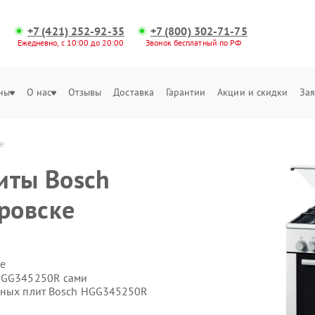
+7 (421) 252-92-35
+7 (800) 302-71-75
Ежедневно, с 10:00 до 20:00
Звонок бесплатный по РФ
ны
О нас
Отзывы
Доставка
Гарантии
Акции и скидки
Зая
е
иты Bosch
ровске
е
 HGG345250R сами
онных плит Bosch HGG345250R