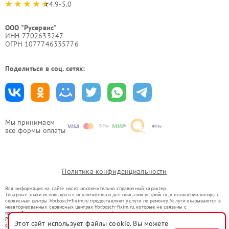
4.9-5.0
ООО "Русервис"
ИНН 7702633247
ОГРН 1077746335776
Поделиться в соц. сетях:
Мы принимаем
все формы оплаты
Политика конфиденциальности
Вся информация на сайте носит исключительно справочный характер.
Товарные знаки используются исключительно для описания устройств, в отношении которых
сервисные центры hbr.bosch-fixim.ru предоставляют услуги по ремонту. Услуги оказываются в
неавторизованных сервисных центрах hbr.bosch-fixim.ru, которые не связаны с
правообладателями товарных знаков или их официальными представителями.
Ремонт осуществляется для устройств, уже введенных в гражданский оборот в соответствии
Этот сайт использует файлы cookie. Вы можете
со статьей 1487 ГК РФ.