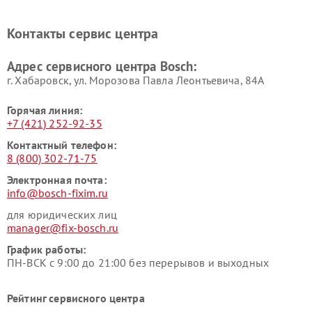
Ремонт микроволновых
Ремонт парогенераторов
печей Bosch
Bosch
Контакты сервис центра
Ремонт сушильных автоматов
Ремонт морозильных камер
Bosch
Bosch
Адрес сервисного центра Bosch:
г. Хабаровск, ул. Морозова Павла Леонтьевича, 84А
Горячая линия:
+7 (421) 252-92-35
Контактный телефон:
8 (800) 302-71-75
Электронная почта:
info@bosch-fixim.ru
для юридических лиц
manager@fix-bosch.ru
График работы:
ПН-ВСК с 9:00 до 21:00 без перерывов и выходных
Рейтинг сервисного центра