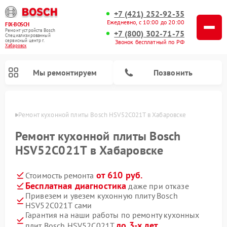
+7 (421) 252-92-35
Ежедневно, с 10:00 до 20:00
FIX-BOSCH
Ремонт устройств Bosch
+7 (800) 302-71-75
Специализированный
cервисный центр г.
Звонок бесплатный по РФ
Хабаровск
Мы ремонтируем
Позвонить
овске
Ремонт кухонной плиты Bosch HSV52C021T в Хабаровске
Ремонт кухонной плиты Bosch
HSV52C021T в Хабаровске
от 610 руб.
Стоимость ремонта
Бесплатная диагностика
даже при отказе
Привезем и увезем кухонную плиту Bosch
HSV52C021T сами
Ремонт посудомоечных машин Bosch
Ремонт водонагревателей Bosch
Ремонт морозильных камер Bosch
Ремонт стиральных машин Bosch
Ремонт варочных панелей Bosch
Ремонт микроволновых печей Bosch
Ремонт сушильных автоматов Bosch
Ремонт сушильных машин Bosch
Гарантия на наши работы по ремонту кухонных
до 3-х лет
плит Bosch HSV52C021T