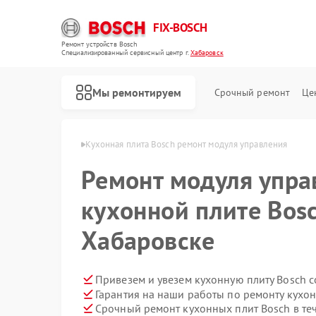
FIX-BOSCH
Ремонт устройств Bosch
Специализированный cервисный центр г.
Хабаровск
Мы ремонтируем
Срочный ремонт
Це
 Bosch в Хабаровске
Кухонная плита Bosch ремонт модуля управления
Ремонт модуля упра
кухонной плите Bosc
Хабаровске
Привезем и увезем кухонную плиту Bosch 
Гарантия на наши работы по ремонту кухо
Срочный ремонт кухонных плит Bosch в те
Ремонт стиральных машин Bosch
Ремонт посудомоечных машин Bosch
Ремонт духовых шкафов Bosch
Ремонт водонагревателей Bosch
Ремонт варочных панелей Bosch
Ремонт микроволновых печей Bosch
Ремонт парогенераторов Bosch
Ремонт сушильных автоматов Bosch
Ремонт морозильных камер Bosch
Ремонт сушильных машин Bosch