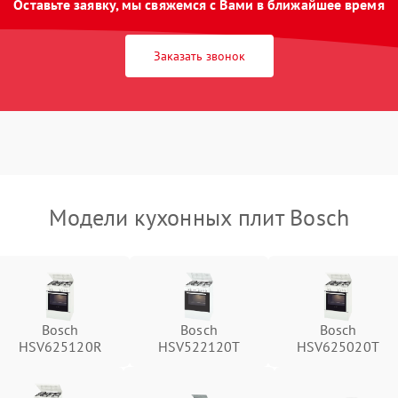
Оставьте заявку, мы свяжемся с Вами в ближайшее время
Заказать звонок
Модели кухонных плит Bosch
Bosch
Bosch
Bosch
HSV625120R
HSV522120T
HSV625020T