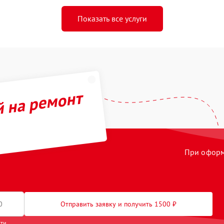
Показать все услуги
й на ремонт
При оформл
Отправить заявку и получить 1500 ₽
сти