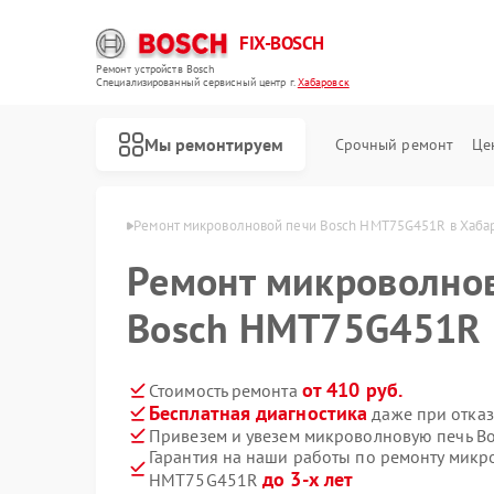
FIX-BOSCH
Ремонт устройств Bosch
Специализированный cервисный центр г.
Хабаровск
Мы ремонтируем
Срочный ремонт
Це
Bosch в Хабаровске
Ремонт микроволновой печи Bosch HMT75G451R в Хаба
Ремонт микроволно
Bosch HMT75G451R 
от 410 руб.
Стоимость ремонта
Бесплатная диагностика
даже при отказ
Привезем и увезем микроволновую печь 
Гарантия на наши работы по ремонту микр
до 3-х лет
HMT75G451R
Ремонт стиральных машин Bosch
Ремонт посудомоечных машин Bosch
Ремонт духовых шкафов Bosch
Ремонт водонагревателей Bosch
Ремонт варочных панелей Bosch
Ремонт парогенераторов Bosch
Ремонт сушильных автоматов Bosch
Ремонт морозильных камер Bosch
Ремонт сушильных машин Bosch