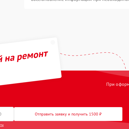
й на ремонт
При оформл
Отправить заявку и получить 1500 ₽
сти