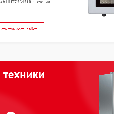
sch HMT75G451R в течении
нать стоимость работ
 техники