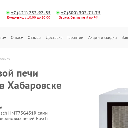
+7 (421) 252-92-35
+7 (800) 302-71-75
Ежедневно, с 10:00 до 20:00
Звонок бесплатный по РФ
ны
О нас
Отзывы
Доставка
Гарантии
Акции и скидки
Зая
ровске
вой печи
в Хабаровске
е
Bosch HMT75G451R сами
оволновых печей Bosch