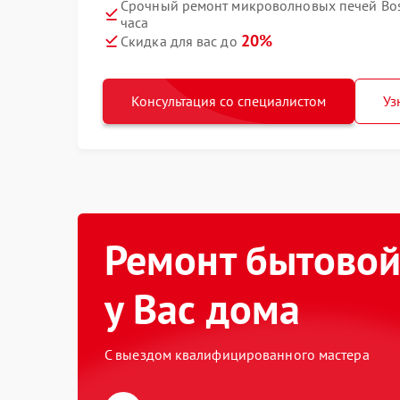
Срочный ремонт микроволновых печей Bo
часа
20%
Скидка для вас до
Консультация со специалистом
Уз
Ремонт бытовой
у Вас дома
С выездом квалифицированного мастера