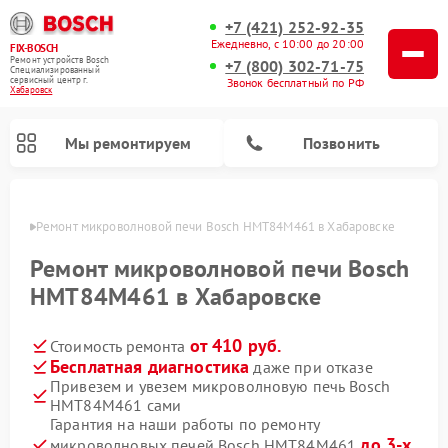
+7 (421) 252-92-35
Ежедневно, с 10:00 до 20:00
FIX-BOSCH
Ремонт устройств Bosch
+7 (800) 302-71-75
Специализированный
cервисный центр г.
Звонок бесплатный по РФ
Хабаровск
Мы ремонтируем
Позвонить
овске
Ремонт микроволновой печи Bosch HMT84M461 в Хабаровске
Ремонт микроволновой печи Bosch
HMT84M461 в Хабаровске
от 410 руб.
Стоимость ремонта
Бесплатная диагностика
даже при отказе
Привезем и увезем микроволновую печь Bosch
HMT84M461 сами
Ремонт посудомоечных машин Bosch
Ремонт водонагревателей Bosch
Ремонт морозильных камер Bosch
Ремонт стиральных машин Bosch
Ремонт варочных панелей Bosch
Ремонт сушильных автоматов Bosch
Ремонт сушильных машин Bosch
Гарантия на наши работы по ремонту
до 3-х
микроволновых печей Bosch HMT84M461