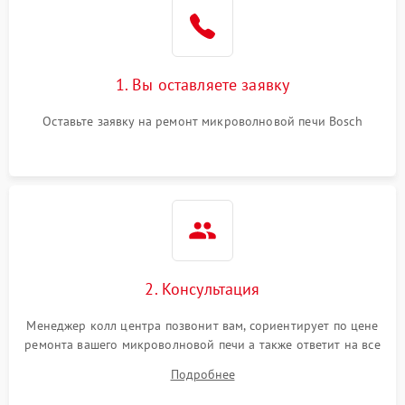
Поломка системы
2200 ₽
Подробнее →
охлаждения
1. Вы оставляете заявку
Не работают сенсорные
2400 ₽
Подробнее →
кнопки
Оставьте заявку на ремонт микроволновой печи Bosch
Не горит подсветка
2000 ₽
Подробнее →
Сломался трансформатор
1000 ₽
Подробнее →
2. Консультация
Менеджер колл центра позвонит вам, сориентирует по цене
ремонта вашего микроволновой печи а также ответит на все
ваши вопросы.
Подробнее