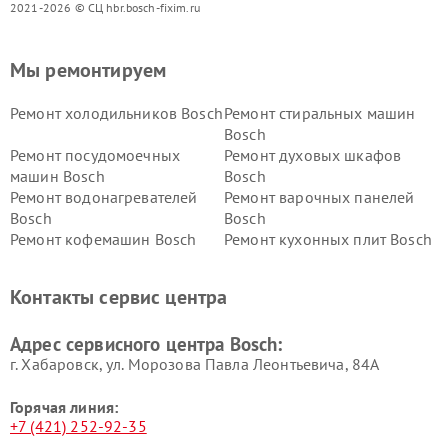
2021-2026 © СЦ hbr.bosch-fixim.ru
Мы ремонтируем
Ремонт холодильников Bosch
Ремонт стиральных машин
Bosch
Ремонт посудомоечных
Ремонт духовых шкафов
машин Bosch
Bosch
Ремонт водонагревателей
Ремонт варочных панелей
Bosch
Bosch
Ремонт кофемашин Bosch
Ремонт кухонных плит Bosch
Ремонт микроволновых
Ремонт парогенераторов
печей Bosch
Bosch
Контакты сервис центра
Ремонт сушильных автоматов
Ремонт морозильных камер
Bosch
Bosch
Адрес сервисного центра Bosch:
г. Хабаровск, ул. Морозова Павла Леонтьевича, 84А
Горячая линия:
+7 (421) 252-92-35