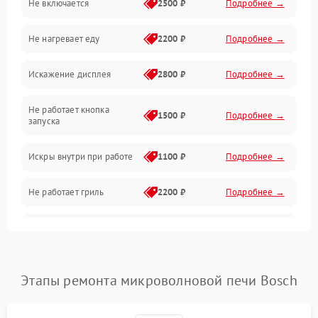
Не включается
2500 ₽
Подробнее →
Механика и внутренние элементы
Не нагревает еду
2200 ₽
Подробнее →
Механические повреждения
Искажение дисплея
2800 ₽
Подробнее →
Питание и запуск
Не работает кнопка
Нагрев и приготовление
1500 ₽
Подробнее →
запуска
Программное обеспечение
Искры внутри при работе
1100 ₽
Подробнее →
Не работает гриль
2200 ₽
Подробнее →
Перегрев или отключение
2400 ₽
Подробнее →
во время работы
Появление запаха гари
2400 ₽
Подробнее →
Этапы ремонта микроволновой печи Bosch
Проблемы с вентилятором
2000 ₽
Подробнее →