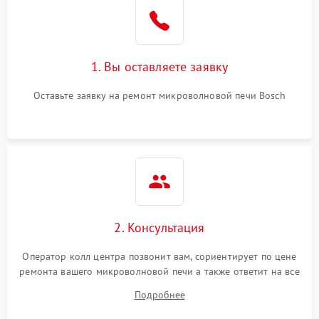
Поломка системы
2200 ₽
Подробнее →
охлаждения
1. Вы оставляете заявку
Не работают сенсорные
2400 ₽
Подробнее →
кнопки
Оставьте заявку на ремонт микроволновой печи Bosch
Не горит подсветка
2000 ₽
Подробнее →
Сломался трансформатор
1000 ₽
Подробнее →
2. Консультация
Оператор колл центра позвонит вам, сориентирует по цене
ремонта вашего микроволновой печи а также ответит на все
ваши вопросы.
Подробнее