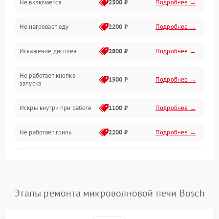
Не включается
2500 ₽
Подробнее →
Механика и внутренние элементы
Не нагревает еду
2200 ₽
Подробнее →
Механические повреждения
Искажение дисплея
2800 ₽
Подробнее →
Питание и запуск
Не работает кнопка
Нагрев и приготовление
1500 ₽
Подробнее →
запуска
Программное обеспечение
Искры внутри при работе
1100 ₽
Подробнее →
Не работает гриль
2200 ₽
Подробнее →
Перегрев или отключение
2400 ₽
Подробнее →
во время работы
Появление запаха гари
2400 ₽
Подробнее →
Этапы ремонта микроволновой печи Bosch
Проблемы с вентилятором
2000 ₽
Подробнее →