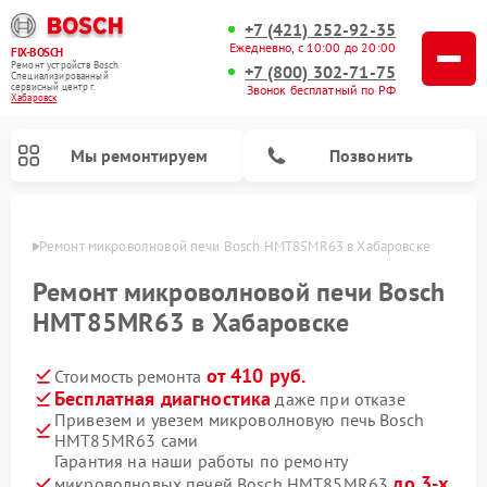
+7 (421) 252-92-35
Ежедневно, с 10:00 до 20:00
FIX-BOSCH
Ремонт устройств Bosch
+7 (800) 302-71-75
Специализированный
cервисный центр г.
Звонок бесплатный по РФ
Хабаровск
Мы ремонтируем
Позвонить
овске
Ремонт микроволновой печи Bosch HMT85MR63 в Хабаровске
Ремонт микроволновой печи Bosch
HMT85MR63 в Хабаровске
от 410 руб.
Стоимость ремонта
Бесплатная диагностика
даже при отказе
Привезем и увезем микроволновую печь Bosch
HMT85MR63 сами
Ремонт посудомоечных машин Bosch
Ремонт водонагревателей Bosch
Ремонт морозильных камер Bosch
Ремонт стиральных машин Bosch
Ремонт варочных панелей Bosch
Ремонт сушильных автоматов Bosch
Ремонт сушильных машин Bosch
Гарантия на наши работы по ремонту
до 3-х
микроволновых печей Bosch HMT85MR63