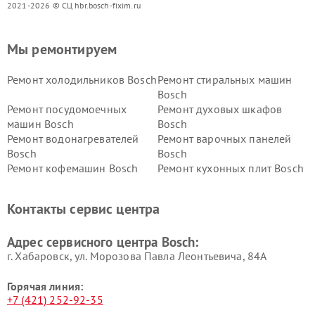
2021-2026 © СЦ hbr.bosch-fixim.ru
Мы ремонтируем
Ремонт холодильников Bosch
Ремонт стиральных машин
Bosch
Ремонт посудомоечных
Ремонт духовых шкафов
машин Bosch
Bosch
Ремонт водонагревателей
Ремонт варочных панелей
Bosch
Bosch
Ремонт кофемашин Bosch
Ремонт кухонных плит Bosch
Ремонт микроволновых
Ремонт парогенераторов
печей Bosch
Bosch
Контакты сервис центра
Ремонт сушильных автоматов
Ремонт морозильных камер
Bosch
Bosch
Адрес сервисного центра Bosch:
г. Хабаровск, ул. Морозова Павла Леонтьевича, 84А
Горячая линия:
+7 (421) 252-92-35