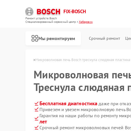
FIX-BOSCH
Ремонт устройств Bosch
Специализированный cервисный центр г.
Хабаровск
Мы ремонтируем
Срочный ремонт
Це
Bosch в Хабаровске
Микроволновая печь Bosch треснула слюдяная пластина
Микроволновая печ
Треснула слюдяная 
Бесплатная диагностика
даже при отказ
Привезем и увезем микроволновую печь Bo
Гарантия на наши работы по ремонту мик
лет
Срочный ремонт микроволновых печей Bos
Ремонт стиральных машин Bosch
Ремонт посудомоечных машин Bosch
Ремонт духовых шкафов Bosch
Ремонт водонагревателей Bosch
Ремонт варочных панелей Bosch
Ремонт парогенераторов Bosch
Ремонт сушильных автоматов Bosch
Ремонт морозильных камер Bosch
Ремонт сушильных машин Bosch