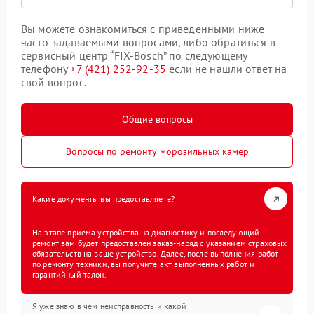
Вы можете ознакомиться с приведенными ниже
часто задаваемыми вопросами, либо обратиться в
сервисный центр “FIX-Bosch” по следующему
телефону
+7 (421) 252-92-35
если не нашли ответ на
свой вопрос.
Общие вопросы
Вопросы по ремонту морозильных камер
Какие документы вы предоставляете?
На этапе приема устройства на диагностику и последующий
ремонт вам будет предоставлен заказ-наряд с указанием страховых
обязательств на ваше устройство. Далее, после выполнения работ
по ремонту техники, вы получите акт выполненных работ и
гарантийный талон.
Я уже знаю в чем неисправность и какой