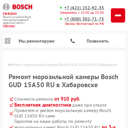
+7 (421) 252-92-35
Ежедневно, с 10:00 до 20:00
FIX-BOSCH
Ремонт устройств Bosch
+7 (800) 302-71-75
Специализированный
cервисный центр г.
Звонок бесплатный по РФ
Хабаровск
Мы ремонтируем
Позвонить
овске
Ремонт морозильной камеры Bosch GUD 15A50 RU в Хабаровске
Ремонт морозильной камеры Bosch
GUD 15A50 RU в Хабаровске
от 910 руб.
Стоимость ремонта
Бесплатная диагностика
даже при отказе
Привезем и увезем морозильную камеру Bosch
GUD 15A50 RU сами
Ремонт посудомоечных машин Bosch
Ремонт водонагревателей Bosch
Ремонт микроволновых печей Bosch
Ремонт сушильных автоматов Bosch
Ремонт стиральных машин Bosch
Ремонт варочных панелей Bosch
Ремонт сушильных машин Bosch
Гарантия на наши работы по ремонту
до 3-х
морозильных камер Bosch GUD 15A50 RU