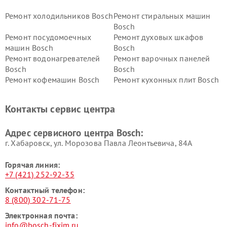
Ремонт холодильников Bosch
Ремонт стиральных машин
Bosch
Ремонт посудомоечных
Ремонт духовых шкафов
машин Bosch
Bosch
Ремонт водонагревателей
Ремонт варочных панелей
Bosch
Bosch
Ремонт кофемашин Bosch
Ремонт кухонных плит Bosch
Ремонт микроволновых
Ремонт парогенераторов
печей Bosch
Bosch
Контакты сервис центра
Ремонт сушильных автоматов
Ремонт морозильных камер
Bosch
Bosch
Адрес сервисного центра Bosch:
г. Хабаровск, ул. Морозова Павла Леонтьевича, 84А
Горячая линия:
+7 (421) 252-92-35
Контактный телефон:
8 (800) 302-71-75
Электронная почта:
info@bosch-fixim.ru