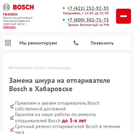
+7 (421) 252-92-35
Ежедневно, с 10:00 до 20:00
FIX-BOSCH
Ремонт устройств Bosch
+7 (800) 302-71-75
Специализированный
cервисный центр г.
Звонок бесплатный по РФ
Хабаровск
Мы ремонтируем
Позвонить
овске
Отпариватель Bosch замена шнура
Замена шнура на отпаривателе
Bosch в Хабаровске
Привезем и увезем отпариватель Bosch
собственной доставкой
Гарантия на наши работы по ремонту
до 3-х лет
отпаривателей Bosch
Ремонт посудомоечных машин Bosch
Ремонт водонагревателей Bosch
Ремонт микроволновых печей Bosch
Ремонт сушильных автоматов Bosch
Ремонт стиральных машин Bosch
Ремонт варочных панелей Bosch
Ремонт морозильных камер Bosch
Ремонт сушильных машин Bosch
Срочный ремонт отпаривателей Bosch в течении
часа