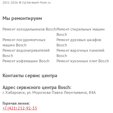
2021-2026 © СЦ hbr.bosch-fixim.ru
Мы ремонтируем
Ремонт холодильников Bosch
Ремонт стиральных машин
Bosch
Ремонт посудомоечных
Ремонт духовых шкафов
машин Bosch
Bosch
Ремонт водонагревателей
Ремонт варочных панелей
Bosch
Bosch
Ремонт кофемашин Bosch
Ремонт кухонных плит Bosch
Ремонт микроволновых
Ремонт парогенераторов
печей Bosch
Bosch
Контакты сервис центра
Ремонт сушильных автоматов
Ремонт морозильных камер
Bosch
Bosch
Адрес сервисного центра Bosch:
г. Хабаровск, ул. Морозова Павла Леонтьевича, 84А
Горячая линия:
+7 (421) 252-92-35