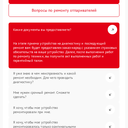
Вопросы по ремонту отпаривателей
Какие документы вы предоставляете?
На этапе приема устройства на диагностику и последующий
ремонт вам будет предоставлен заказ-наряд с указанием страховых
обязательств на ваше устройство. Далее, после выполнения работ
по ремонту техники, вы получите акт выполненных работ и
гарантийный талон.
Я уже знаю в чем неисправность и какой
ремонт необходим. Для чего проводить
диагностику?
Мне нужен срочный ремонт. Сможете
сделать?
Я хочу, чтобы мое устройство
ремонтировали при мне.
Я хочу, чтобы мое устройство
ремонтировалось только оригинальными