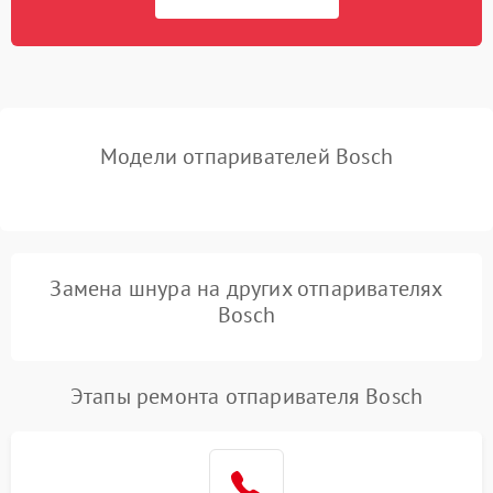
1000 ₽
Подробнее →
от короткого замыкания
Повреждение системы
защиты от
1000 ₽
Подробнее →
перенапряжения
Модели отпаривателей Bosch
Поломка системы защиты
1000 ₽
Подробнее →
от замыкания
Повреждение системы
1000 ₽
Подробнее →
защиты от перегрузок
Замена шнура на других отпаривателях
Bosch
Этапы ремонта отпаривателя Bosch