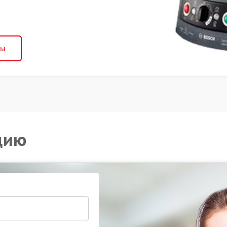
ны
цию