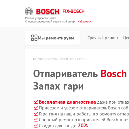
FIX-BOSCH
Ремонт устройств Bosch
Специализированный cервисный центр г.
Хабаровск
Мы ремонтируем
Срочный ремонт
Це
 Bosch в Хабаровске
Отпариватель Bosch запах гари
Отпариватель
Bosch
Запах гари
Бесплатная диагностика
даже при отказ
Привезем и увезем отпариватель Bosch со
Гарантия на наши работы по ремонту отпа
Срочный ремонт отпаривателей Bosch в те
20%
Скидка для вас до
Ремонт стиральных машин Bosch
Ремонт посудомоечных машин Bosch
Ремонт духовых шкафов Bosch
Ремонт водонагревателей Bosch
Ремонт варочных панелей Bosch
Ремонт микроволновых печей Bosch
Ремонт парогенераторов Bosch
Ремонт сушильных автоматов Bosch
Ремонт морозильных камер Bosch
Ремонт сушильных машин Bosch