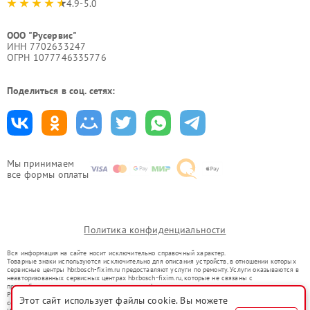
4.9-5.0
ООО "Русервис"
ИНН 7702633247
ОГРН 1077746335776
Поделиться в соц. сетях:
Мы принимаем
все формы оплаты
Политика конфиденциальности
Вся информация на сайте носит исключительно справочный характер.
Товарные знаки используются исключительно для описания устройств, в отношении которых
сервисные центры hbr.bosch-fixim.ru предоставляют услуги по ремонту. Услуги оказываются в
неавторизованных сервисных центрах hbr.bosch-fixim.ru, которые не связаны с
правообладателями товарных знаков или их официальными представителями.
Ремонт осуществляется для устройств, уже введенных в гражданский оборот в соответствии
Этот сайт использует файлы cookie. Вы можете
со статьей 1487 ГК РФ.