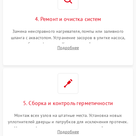
4. Ремонт и очистка систем
Замена неисправного нагревателя, помпы или заливного
шланга с аквастопом. Устранение засоров в улитке насоса,
патрубках и фильтрах. Компонентный ремонт платы
Подробнее
управления, восстановление поврежденной проводки.
5. Сборка и контроль герметичности
Монтаж всех узлов на штатные места. Установка новых
уплотнителей дверцы и патрубков для исключения протечек.
Надежная фиксация хомутов гидравлической системы,
Подробнее
сборка корпуса и установка датчика поплавка.