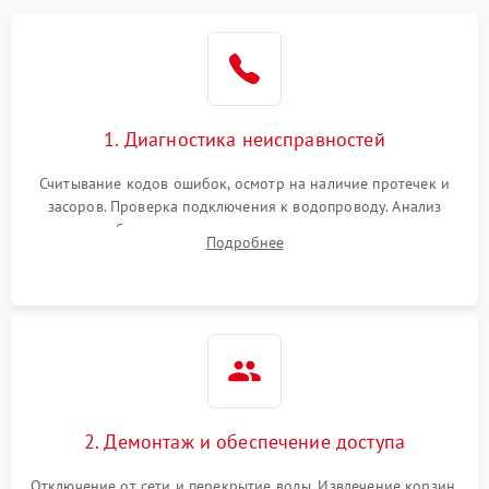
Не работает сушилка
2100 ₽
Подробнее →
Сбои в работе таймера
1700 ₽
Подробнее →
1. Диагностика неисправностей
Проблемы с
2100 ₽
Подробнее →
циркуляционным насосом
Считывание кодов ошибок, осмотр на наличие протечек и
засоров. Проверка подключения к водопроводу. Анализ
жалоб на отсутствие слива, нагрева, вращения
Подробнее
разбрызгивателей или срабатывание системы защиты
аквастоп.
2. Демонтаж и обеспечение доступа
Отключение от сети и перекрытие воды. Извлечение корзин,