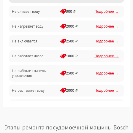
Не сливает воду
500 ₽
Подробнее →
Электропитание
Не нагревает воду
2000 ₽
Подробнее →
Датчики
Не включается
2500 ₽
Подробнее →
Нагрев
Не работает насос
1800 ₽
Подробнее →
Вода
Не работает панель
Гигиена
2500 ₽
Подробнее →
управления
Программное обеспечение
Не распыляет воду
2000 ₽
Подробнее →
Не запускается цикл
1800 ₽
Подробнее →
стирки
Проблемы с набором
Этапы ремонта посудомоечной машины Bosch
1800 ₽
Подробнее →
воды