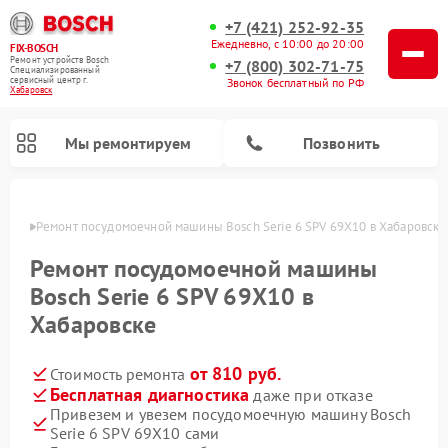
+7 (421) 252-92-35
Ежедневно, с 10:00 до 20:00
FIX-BOSCH
Ремонт устройств Bosch
+7 (800) 302-71-75
Специализированный
cервисный центр г.
Звонок бесплатный по РФ
Хабаровск
Мы ремонтируем
Позвонить
овске
Ремонт посудомоечной машины Bosch Serie 6 SPV 69X10 в Хабаровске
Ремонт посудомоечной машины
Bosch Serie 6 SPV 69X10 в
Хабаровске
от 810 руб.
Стоимость ремонта
Бесплатная диагностика
даже при отказе
Привезем и увезем посудомоечную машину Bosch
Ремонт варочных панелей Bosch
Ремонт морозильных камер Bosch
Ремонт стиральных машин Bosch
Ремонт водонагревателей Bosch
Ремонт микроволновых печей Bosch
Ремонт сушильных автоматов Bosch
Ремонт сушильных машин Bosch
Serie 6 SPV 69X10 сами