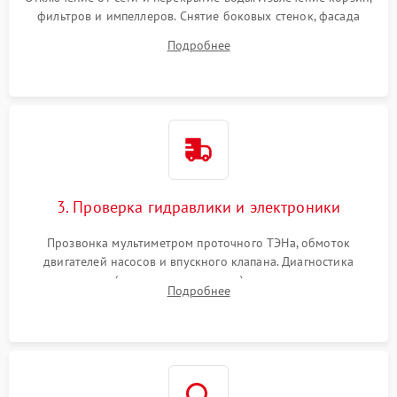
фильтров и импеллеров. Снятие боковых стенок, фасада
дверцы или нижнего поддона для прямого доступа к
Подробнее
циркуляционному насосу, ТЭНу и сливной помпе.
3. Проверка гидравлики и электроники
Прозвонка мультиметром проточного ТЭНа, обмоток
двигателей насосов и впускного клапана. Диагностика
прессостата (датчика уровня воды), датчика мутности,
Подробнее
концевика дверцы и электронного модуля управления.