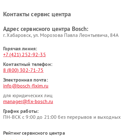
Ремонт микроволновых
Ремонт парогенераторов
печей Bosch
Bosch
Контакты сервис центра
Ремонт сушильных автоматов
Ремонт морозильных камер
Bosch
Bosch
Адрес сервисного центра Bosch:
г. Хабаровск, ул. Морозова Павла Леонтьевича, 84А
Горячая линия:
+7 (421) 252-92-35
Контактный телефон:
8 (800) 302-71-75
Электронная почта:
info@bosch-fixim.ru
для юридических лиц
manager@fix-bosch.ru
График работы:
ПН-ВСК с 9:00 до 21:00 без перерывов и выходных
Рейтинг сервисного центра