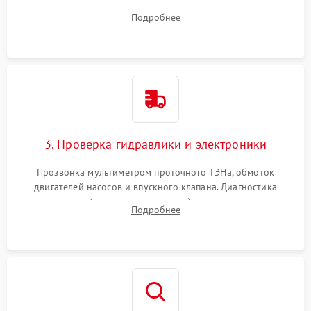
дверцы или нижнего поддона для прямого доступа к
Подробнее
циркуляционному насосу, ТЭНу и сливной помпе.
3. Проверка гидравлики и электроники
Прозвонка мультиметром проточного ТЭНа, обмоток
двигателей насосов и впускного клапана. Диагностика
прессостата (датчика уровня воды), датчика мутности,
Подробнее
концевика дверцы и электронного модуля управления.