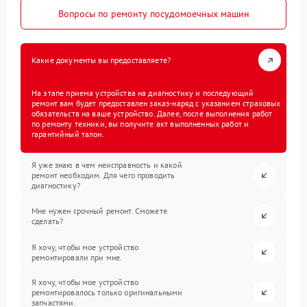
Вопросы по ремонту посудомоечных машин
Какие документы вы предоставляете?
На этапе приема устройства на диагностику и последующий
ремонт вам будет предоставлен заказ-наряд с указанием страховых
обязательств на ваше устройство. Далее, после выполнения работ
по ремонту техники, вы получите акт выполненных работ и
гарантийный талон.
Я уже знаю в чем неисправность и какой
ремонт необходим. Для чего проводить
диагностику?
Мне нужен срочный ремонт. Сможете
сделать?
Я хочу, чтобы мое устройство
ремонтировали при мне.
Я хочу, чтобы мое устройство
ремонтировалось только оригинальными
запчастями.