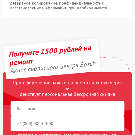
резервное копирование, конфиденциальность и
восстановление информации при необходимости
Получите 1500 рублей на
ремонт
Акция сервисного центра Bosch
При оформлении заявки на ремонт техники через
сайт,
действует персональная бессрочная скидка
Отправляя, Вы соглашаетесь с
политикой конфиденциальности