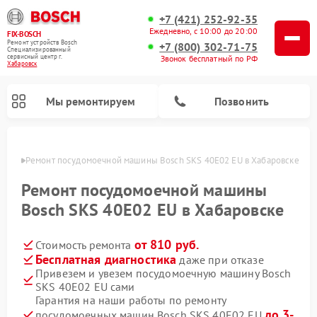
+7 (421) 252-92-35
Ежедневно, с 10:00 до 20:00
FIX-BOSCH
Ремонт устройств Bosch
+7 (800) 302-71-75
Специализированный
cервисный центр г.
Звонок бесплатный по РФ
Хабаровск
Мы ремонтируем
Позвонить
овске
Ремонт посудомоечной машины Bosch SKS 40E02 EU в Хабаровске
Ремонт посудомоечной машины
Bosch SKS 40E02 EU в Хабаровске
от 810 руб.
Стоимость ремонта
Бесплатная диагностика
даже при отказе
Привезем и увезем посудомоечную машину Bosch
SKS 40E02 EU сами
Ремонт варочных панелей Bosch
Ремонт морозильных камер Bosch
Ремонт стиральных машин Bosch
Ремонт водонагревателей Bosch
Ремонт микроволновых печей Bosch
Ремонт сушильных автоматов Bosch
Ремонт сушильных машин Bosch
Гарантия на наши работы по ремонту
до 3-
посудомоечных машин Bosch SKS 40E02 EU