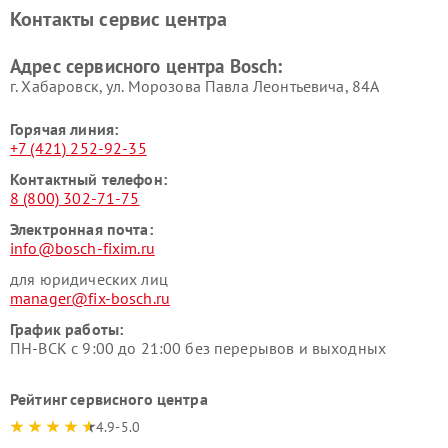
печей Bosch
Bosch
Контакты сервис центра
Ремонт сушильных автоматов
Ремонт морозильных камер
Bosch
Bosch
Адрес сервисного центра Bosch:
г. Хабаровск, ул. Морозова Павла Леонтьевича, 84А
Горячая линия:
+7 (421) 252-92-35
Контактный телефон:
8 (800) 302-71-75
Электронная почта:
info@bosch-fixim.ru
для юридических лиц
manager@fix-bosch.ru
График работы:
ПН-ВСК с 9:00 до 21:00 без перерывов и выходных
Рейтинг сервисного центра
4.9-5.0