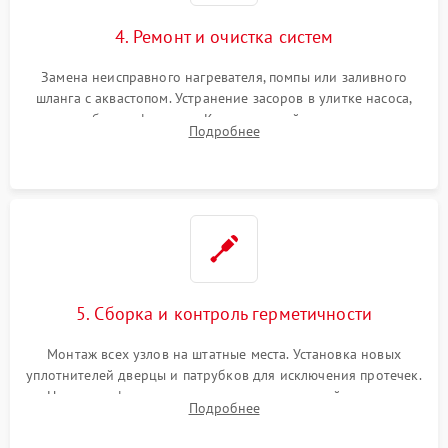
4. Ремонт и очистка систем
Замена неисправного нагревателя, помпы или заливного
шланга с аквастопом. Устранение засоров в улитке насоса,
патрубках и фильтрах. Компонентный ремонт платы
Подробнее
управления, восстановление поврежденной проводки.
5. Сборка и контроль герметичности
Монтаж всех узлов на штатные места. Установка новых
уплотнителей дверцы и патрубков для исключения протечек.
Надежная фиксация хомутов гидравлической системы,
Подробнее
сборка корпуса и установка датчика поплавка.