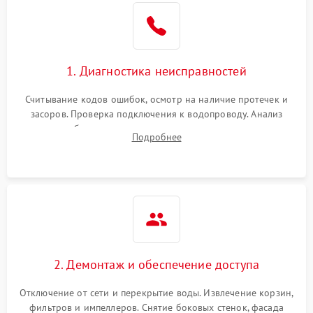
Не работает сушилка
2100 ₽
Подробнее →
Сбои в работе таймера
1700 ₽
Подробнее →
1. Диагностика неисправностей
Проблемы с
2100 ₽
Подробнее →
циркуляционным насосом
Считывание кодов ошибок, осмотр на наличие протечек и
засоров. Проверка подключения к водопроводу. Анализ
жалоб на отсутствие слива, нагрева, вращения
Подробнее
разбрызгивателей или срабатывание системы защиты
аквастоп.
2. Демонтаж и обеспечение доступа
Отключение от сети и перекрытие воды. Извлечение корзин,
фильтров и импеллеров. Снятие боковых стенок, фасада