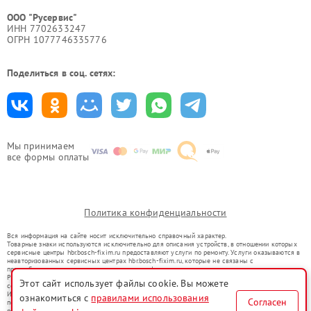
ООО "Русервис"
ИНН 7702633247
ОГРН 1077746335776
Поделиться в соц. сетях:
Мы принимаем
все формы оплаты
Политика конфиденциальности
Вся информация на сайте носит исключительно справочный характер.
Товарные знаки используются исключительно для описания устройств, в отношении которых
сервисные центры hbr.bosch-fixim.ru предоставляют услуги по ремонту. Услуги оказываются в
неавторизованных сервисных центрах hbr.bosch-fixim.ru, которые не связаны с
правообладателями товарных знаков или их официальными представителями.
Ремонт осуществляется для устройств, уже введенных в гражданский оборот в соответствии
Этот сайт использует файлы cookie. Вы можете
со статьей 1487 ГК РФ.
Использование товарных знаков не преследует цели индивидуализации услуг или введения
ознакомиться с
правилами использования
Согласен
потребителей в заблуждение, а служит для информирования о предоставляемых услугах по
ремонту техники указанных брендов.