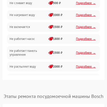
Не сливает воду
500 ₽
Подробнее →
Электропитание
Не нагревает воду
2000 ₽
Подробнее →
Датчики
Не включается
2500 ₽
Подробнее →
Нагрев
Не работает насос
1800 ₽
Подробнее →
Вода
Не работает панель
Гигиена
2500 ₽
Подробнее →
управления
Программное обеспечение
Не распыляет воду
2000 ₽
Подробнее →
Не запускается цикл
1800 ₽
Подробнее →
стирки
Проблемы с набором
Этапы ремонта посудомоечной машины Bosch
1800 ₽
Подробнее →
воды