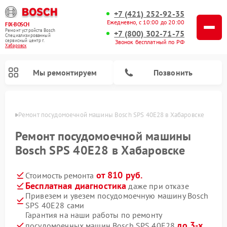
+7 (421) 252-92-35
Ежедневно, с 10:00 до 20:00
FIX-BOSCH
Ремонт устройств Bosch
+7 (800) 302-71-75
Специализированный
cервисный центр г.
Звонок бесплатный по РФ
Хабаровск
Мы ремонтируем
Позвонить
овске
Ремонт посудомоечной машины Bosch SPS 40E28 в Хабаровске
Ремонт посудомоечной машины
Bosch SPS 40E28 в Хабаровске
от 810 руб.
Стоимость ремонта
Бесплатная диагностика
даже при отказе
Привезем и увезем посудомоечную машину Bosch
SPS 40E28 сами
Ремонт варочных панелей Bosch
Ремонт морозильных камер Bosch
Ремонт стиральных машин Bosch
Ремонт водонагревателей Bosch
Ремонт микроволновых печей Bosch
Ремонт сушильных автоматов Bosch
Ремонт сушильных машин Bosch
Гарантия на наши работы по ремонту
до 3-х
посудомоечных машин Bosch SPS 40E28