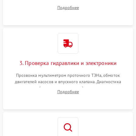
дверцы или нижнего поддона для прямого доступа к
Подробнее
циркуляционному насосу, ТЭНу и сливной помпе.
3. Проверка гидравлики и электроники
Прозвонка мультиметром проточного ТЭНа, обмоток
двигателей насосов и впускного клапана. Диагностика
прессостата (датчика уровня воды), датчика мутности,
Подробнее
концевика дверцы и электронного модуля управления.