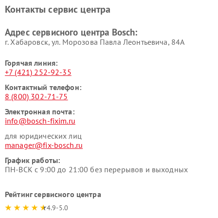
печей Bosch
Bosch
Контакты сервис центра
Ремонт сушильных автоматов
Ремонт морозильных камер
Bosch
Bosch
Адрес сервисного центра Bosch:
г. Хабаровск, ул. Морозова Павла Леонтьевича, 84А
Горячая линия:
+7 (421) 252-92-35
Контактный телефон:
8 (800) 302-71-75
Электронная почта:
info@bosch-fixim.ru
для юридических лиц
manager@fix-bosch.ru
График работы:
ПН-ВСК с 9:00 до 21:00 без перерывов и выходных
Рейтинг сервисного центра
4.9-5.0