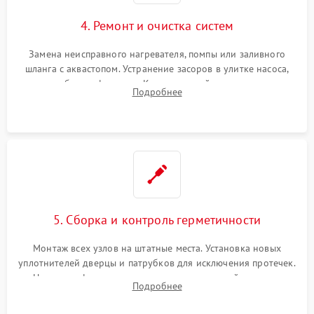
4. Ремонт и очистка систем
Замена неисправного нагревателя, помпы или заливного
шланга с аквастопом. Устранение засоров в улитке насоса,
патрубках и фильтрах. Компонентный ремонт платы
Подробнее
управления, восстановление поврежденной проводки.
5. Сборка и контроль герметичности
Монтаж всех узлов на штатные места. Установка новых
уплотнителей дверцы и патрубков для исключения протечек.
Надежная фиксация хомутов гидравлической системы,
Подробнее
сборка корпуса и установка датчика поплавка.