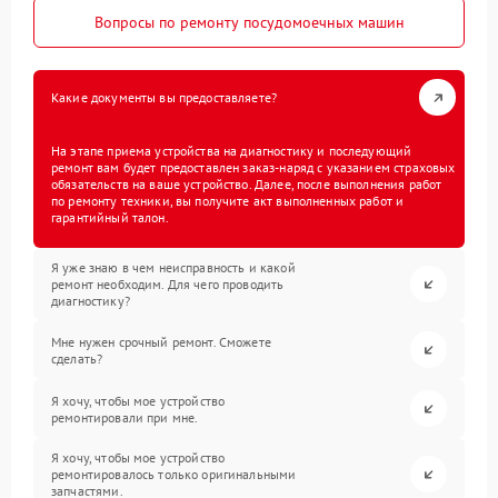
Вопросы по ремонту посудомоечных машин
Какие документы вы предоставляете?
На этапе приема устройства на диагностику и последующий
ремонт вам будет предоставлен заказ-наряд с указанием страховых
обязательств на ваше устройство. Далее, после выполнения работ
по ремонту техники, вы получите акт выполненных работ и
гарантийный талон.
Я уже знаю в чем неисправность и какой
ремонт необходим. Для чего проводить
диагностику?
Мне нужен срочный ремонт. Сможете
сделать?
Я хочу, чтобы мое устройство
ремонтировали при мне.
Я хочу, чтобы мое устройство
ремонтировалось только оригинальными
запчастями.