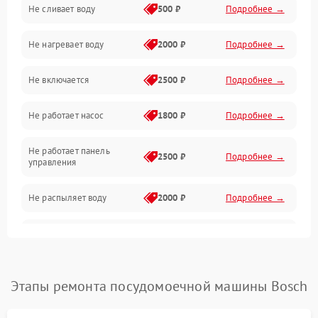
Не сливает воду
500 ₽
Подробнее →
Электропитание
Не нагревает воду
2000 ₽
Подробнее →
Датчики
Не включается
2500 ₽
Подробнее →
Нагрев
Не работает насос
1800 ₽
Подробнее →
Вода
Не работает панель
Гигиена
2500 ₽
Подробнее →
управления
Программное обеспечение
Не распыляет воду
2000 ₽
Подробнее →
Не запускается цикл
1800 ₽
Подробнее →
стирки
Проблемы с набором
Этапы ремонта посудомоечной машины Bosch
1800 ₽
Подробнее →
воды