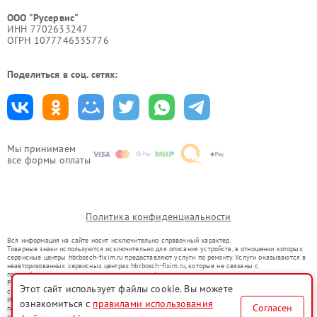
ООО "Русервис"
ИНН 7702633247
ОГРН 1077746335776
Поделиться в соц. сетях:
Мы принимаем
все формы оплаты
Политика конфиденциальности
Вся информация на сайте носит исключительно справочный характер.
Товарные знаки используются исключительно для описания устройств, в отношении которых
сервисные центры hbr.bosch-fixim.ru предоставляют услуги по ремонту. Услуги оказываются в
неавторизованных сервисных центрах hbr.bosch-fixim.ru, которые не связаны с
правообладателями товарных знаков или их официальными представителями.
Ремонт осуществляется для устройств, уже введенных в гражданский оборот в соответствии
Этот сайт использует файлы cookie. Вы можете
со статьей 1487 ГК РФ.
Использование товарных знаков не преследует цели индивидуализации услуг или введения
ознакомиться с
правилами использования
Согласен
потребителей в заблуждение, а служит для информирования о предоставляемых услугах по
ремонту техники указанных брендов.