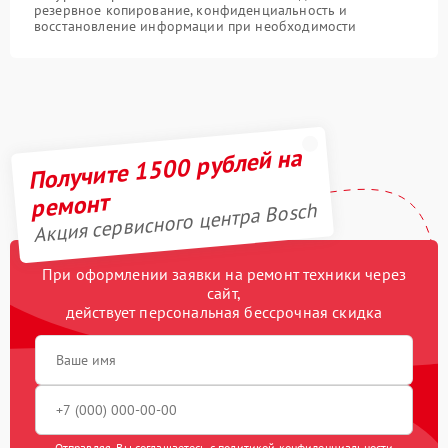
резервное копирование, конфиденциальность и
восстановление информации при необходимости
Получите 1500 рублей на
ремонт
Акция сервисного центра Bosch
При оформлении заявки на ремонт техники через
сайт,
действует персональная бессрочная скидка
Отправляя, Вы соглашаетесь с
политикой конфиденциальности