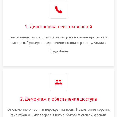
Не работает сушилка
2100 ₽
Подробнее →
Сбои в работе таймера
1700 ₽
Подробнее →
1. Диагностика неисправностей
Проблемы с
2100 ₽
Подробнее →
циркуляционным насосом
Считывание кодов ошибок, осмотр на наличие протечек и
засоров. Проверка подключения к водопроводу. Анализ
жалоб на отсутствие слива, нагрева, вращения
Подробнее
разбрызгивателей или срабатывание системы защиты
аквастоп.
2. Демонтаж и обеспечение доступа
Отключение от сети и перекрытие воды. Извлечение корзин,
фильтров и импеллеров. Снятие боковых стенок, фасада