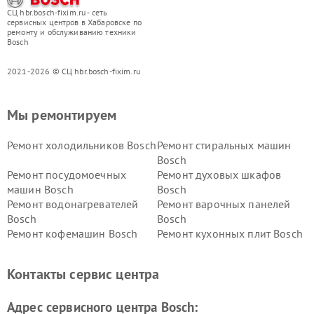
СЦ hbr.bosch-fixim.ru - сеть
сервисных центров в Хабаровске по
ремонту и обслуживанию техники
Bosch
2021-2026 © СЦ hbr.bosch-fixim.ru
Мы ремонтируем
Ремонт холодильников Bosch
Ремонт стиральных машин
Bosch
Ремонт посудомоечных
Ремонт духовых шкафов
машин Bosch
Bosch
Ремонт водонагревателей
Ремонт варочных панелей
Bosch
Bosch
Ремонт кофемашин Bosch
Ремонт кухонных плит Bosch
Ремонт микроволновых
Ремонт парогенераторов
печей Bosch
Bosch
Контакты сервис центра
Ремонт сушильных автоматов
Ремонт морозильных камер
Bosch
Bosch
Адрес сервисного центра Bosch: