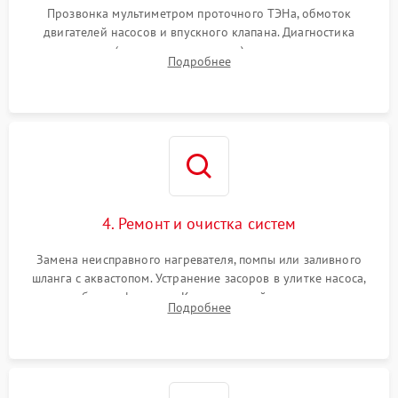
Прозвонка мультиметром проточного ТЭНа, обмоток
двигателей насосов и впускного клапана. Диагностика
прессостата (датчика уровня воды), датчика мутности,
Подробнее
концевика дверцы и электронного модуля управления.
4. Ремонт и очистка систем
Замена неисправного нагревателя, помпы или заливного
шланга с аквастопом. Устранение засоров в улитке насоса,
патрубках и фильтрах. Компонентный ремонт платы
Подробнее
управления, восстановление поврежденной проводки.