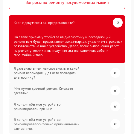
Вопросы по ремонту посудомоечных машин
Какие документы вы предоставляете?
На этапе приема устройства на диагностику и последующий
ремонт вам будет предоставлен заказ-наряд с указанием страховых
обязательств на ваше устройство. Далее, после выполнения работ
по ремонту техники, вы получите акт выполненных работ и
гарантийный талон.
Я уже знаю в чем неисправность и какой
ремонт необходим. Для чего проводить
диагностику?
Мне нужен срочный ремонт. Сможете
сделать?
Я хочу, чтобы мое устройство
ремонтировали при мне.
Я хочу, чтобы мое устройство
ремонтировалось только оригинальными
запчастями.