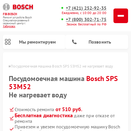
+7 (421) 252-92-35
Ежедневно, с 10:00 до 20:00
FIX-BOSCH
Ремонт устройств Bosch
+7 (800) 302-71-75
Специализированный
cервисный центр г.
Звонок бесплатный по РФ
Хабаровск
Мы ремонтируем
Позвонить
овске
Посудомоечная машина Bosch SPS 53M52 не нагревает воду
Посудомоечная машина
Bosch SPS
53M52
Не нагревает воду
от 510 руб.
Стоимость ремонта
Бесплатная диагностика
даже при отказе от
ремонта
Ремонт варочных панелей Bosch
Ремонт морозильных камер Bosch
Ремонт стиральных машин Bosch
Ремонт водонагревателей Bosch
Ремонт микроволновых печей Bosch
Ремонт сушильных автоматов Bosch
Ремонт сушильных машин Bosch
Привезем и увезем посудомоечную машину Bosch