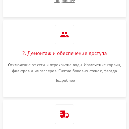
Подробнее
разбрызгивателей или срабатывание системы защиты
аквастоп.
2. Демонтаж и обеспечение доступа
Отключение от сети и перекрытие воды. Извлечение корзин,
фильтров и импеллеров. Снятие боковых стенок, фасада
дверцы или нижнего поддона для прямого доступа к
Подробнее
циркуляционному насосу, ТЭНу и сливной помпе.