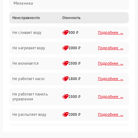
Механика
Неисправности
Стоимость
Управление
Не сливает воду
500 ₽
Подробнее →
Электропитание
Не нагревает воду
2000 ₽
Подробнее →
Датчики
Не включается
2500 ₽
Подробнее →
Нагрев
Не работает насос
1800 ₽
Подробнее →
Вода
Не работает панель
Гигиена
2500 ₽
Подробнее →
управления
Программное обеспечение
Не распыляет воду
2000 ₽
Подробнее →
Не запускается цикл
1800 ₽
Подробнее →
стирки