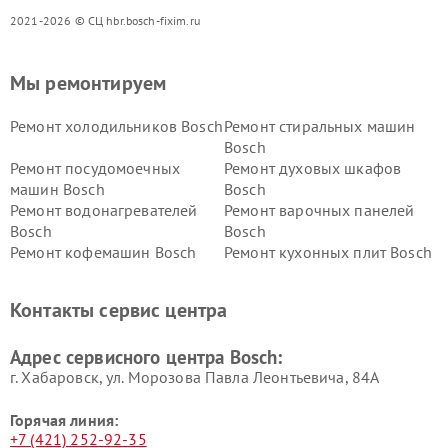
2021-2026 © СЦ hbr.bosch-fixim.ru
Мы ремонтируем
Ремонт холодильников Bosch
Ремонт стиральных машин
Bosch
Ремонт посудомоечных
Ремонт духовых шкафов
машин Bosch
Bosch
Ремонт водонагревателей
Ремонт варочных панелей
Bosch
Bosch
Ремонт кофемашин Bosch
Ремонт кухонных плит Bosch
Ремонт микроволновых
Ремонт парогенераторов
печей Bosch
Bosch
Контакты сервис центра
Ремонт сушильных автоматов
Ремонт морозильных камер
Bosch
Bosch
Адрес сервисного центра Bosch:
г. Хабаровск, ул. Морозова Павла Леонтьевича, 84А
Горячая линия:
+7 (421) 252-92-35