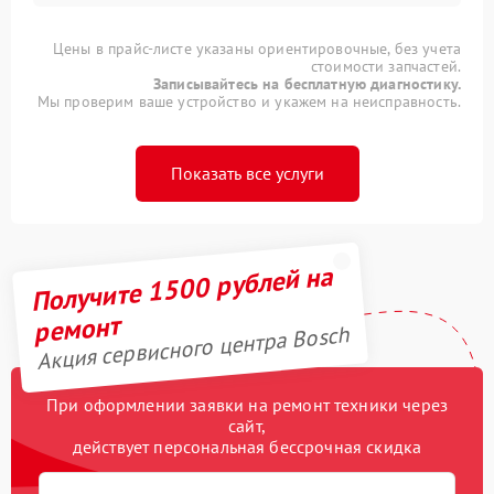
Цены в прайс-листе указаны ориентировочные, без учета
стоимости запчастей.
Записывайтесь на бесплатную диагностику.
Мы проверим ваше устройство и укажем на неисправность.
Показать все услуги
Получите 1500 рублей на
ремонт
Акция сервисного центра Bosch
При оформлении заявки на ремонт техники через
сайт,
действует персональная бессрочная скидка