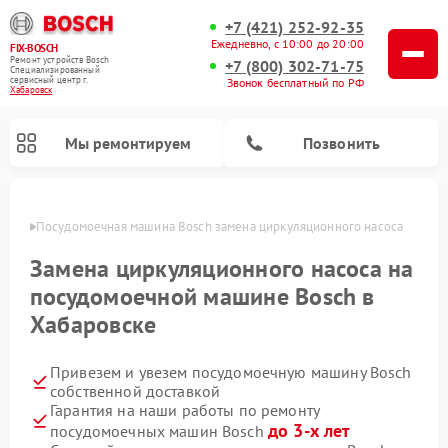
+7 (421) 252-92-35
Ежедневно, с 10:00 до 20:00
FIX-BOSCH
Ремонт устройств Bosch
+7 (800) 302-71-75
Специализированный
cервисный центр г.
Звонок бесплатный по РФ
Хабаровск
Мы ремонтируем
Позвонить
овске
Посудомоечная машина Bosch замена циркуляционного насоса
Замена циркуляционного насоса на
посудомоечной машине Bosch в
Хабаровске
Привезем и увезем посудомоечную машину Bosch
собственной доставкой
Гарантия на наши работы по ремонту
Ремонт варочных панелей Bosch
Ремонт морозильных камер Bosch
Ремонт стиральных машин Bosch
Ремонт водонагревателей Bosch
Ремонт микроволновых печей Bosch
Ремонт сушильных автоматов Bosch
Ремонт сушильных машин Bosch
до 3-х лет
посудомоечных машин Bosch