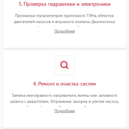
3. Проверка гидравлики и электроники
Прозвонка мультиметром проточного ТЭНа, обмоток
двигателей насосов и впускного клапана. Диагностика
прессостата (датчика уровня воды), датчика мутности,
Подробнее
концевика дверцы и электронного модуля управления.
4. Ремонт и очистка систем
Замена неисправного нагревателя, помпы или заливного
шланга с аквастопом. Устранение засоров в улитке насоса,
патрубках и фильтрах. Компонентный ремонт платы
Подробнее
управления, восстановление поврежденной проводки.