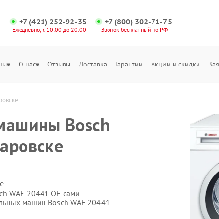
+7 (421) 252-92-35
+7 (800) 302-71-75
Ежедневно, с 10:00 до 20:00
Звонок бесплатный по РФ
ны
О нас
Отзывы
Доставка
Гарантии
Акции и скидки
Зая
ровске
 машины Bosch
аровске
е
sch WAE 20441 OE сами
альных машин Bosch WAE 20441