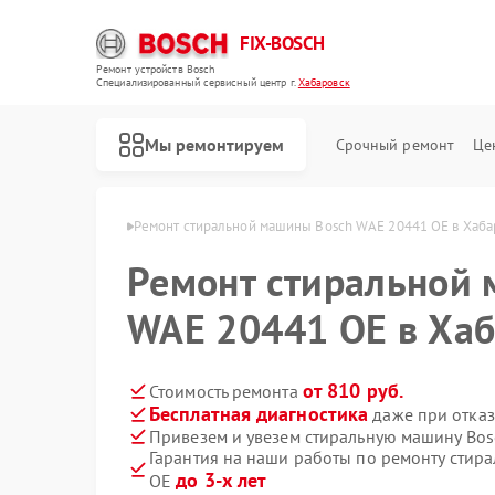
FIX-BOSCH
Ремонт устройств Bosch
Специализированный cервисный центр г.
Хабаровск
Мы ремонтируем
Срочный ремонт
Це
Bosch в Хабаровске
Ремонт стиральной машины Bosch WAE 20441 OE в Хаба
Ремонт стиральной
WAE 20441 OE в Хаб
от 810 руб.
Стоимость ремонта
Бесплатная диагностика
даже при отказ
Привезем и увезем стиральную машину Bo
Гарантия на наши работы по ремонту стир
до 3-х лет
OE
Ремонт посудомоечных машин Bosch
Ремонт духовых шкафов Bosch
Ремонт водонагревателей Bosch
Ремонт варочных панелей Bosch
Ремонт микроволновых печей Bosch
Ремонт парогенераторов Bosch
Ремонт сушильных автоматов Bosch
Ремонт морозильных камер Bosch
Ремонт сушильных машин Bosch