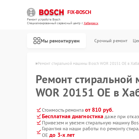
FIX-BOSCH
Ремонт устройств Bosch
Специализированный cервисный центр г.
Хабаровск
Мы ремонтируем
Срочный ремонт
Це
Bosch в Хабаровске
Ремонт стиральной машины Bosch WOR 20151 OE в Хаб
Ремонт стиральной
WOR 20151 OE в Ха
от 810 руб.
Стоимость ремонта
Бесплатная диагностика
даже при отказ
Привезем и увезем стиральную машину Bo
Гарантия на наши работы по ремонту сти
до 3-х лет
OE
Ремонт посудомоечных машин Bosch
Ремонт духовых шкафов Bosch
Ремонт водонагревателей Bosch
Ремонт варочных панелей Bosch
Ремонт микроволновых печей Bosch
Ремонт парогенераторов Bosch
Ремонт сушильных автоматов Bosch
Ремонт морозильных камер Bosch
Ремонт сушильных машин Bosch