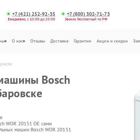
+7 (421) 252-92-35
+7 (800) 302-71-75
Ежедневно, с 10:00 до 20:00
Звонок бесплатный по РФ
ны
О нас
Отзывы
Доставка
Гарантии
Акции и скидки
Зая
аровске
 машины Bosch
баровске
е
sch WOR 20151 OE сами
ральных машин Bosch WOR 20151