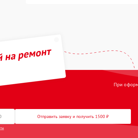
й на ремонт
При оформл
Отправить заявку и получить 1500 ₽
сти