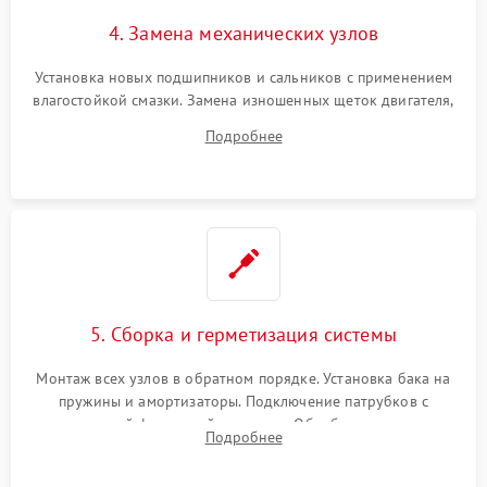
4. Замена механических узлов
Установка новых подшипников и сальников с применением
влагостойкой смазки. Замена изношенных щеток двигателя,
порванного ремня привода, неисправного сливного насоса
Подробнее
или поврежденной резиновой манжеты.
5. Сборка и герметизация системы
Монтаж всех узлов в обратном порядке. Установка бака на
пружины и амортизаторы. Подключение патрубков с
надежной фиксацией хомутами. Обработка стыков
Подробнее
герметиком для предотвращения возможных протечек воды.