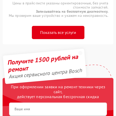
Цены в прайс-листе указаны ориентировочные, без учета
стоимости запчастей.
Записывайтесь на бесплатную диагностику.
Мы проверим ваше устройство и укажем на неисправность.
Показать все услуги
Получите 1500 рублей на
ремонт
Акция сервисного центра Bosch
При оформлении заявки на ремонт техники через
сайт,
действует персональная бессрочная скидка