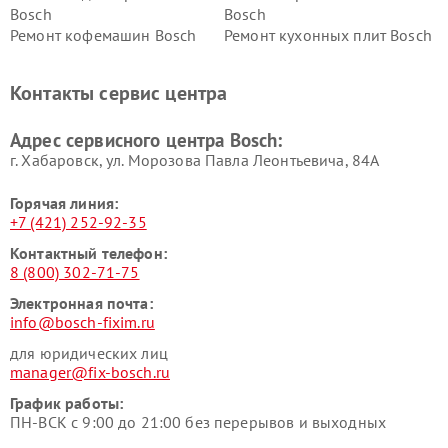
Bosch
Bosch
Ремонт кофемашин Bosch
Ремонт кухонных плит Bosch
Ремонт микроволновых
Ремонт парогенераторов
печей Bosch
Bosch
Контакты сервис центра
Ремонт сушильных автоматов
Ремонт морозильных камер
Bosch
Bosch
Адрес сервисного центра Bosch:
г. Хабаровск, ул. Морозова Павла Леонтьевича, 84А
Горячая линия:
+7 (421) 252-92-35
Контактный телефон:
8 (800) 302-71-75
Электронная почта:
info@bosch-fixim.ru
для юридических лиц
manager@fix-bosch.ru
График работы:
ПН-ВСК с 9:00 до 21:00 без перерывов и выходных