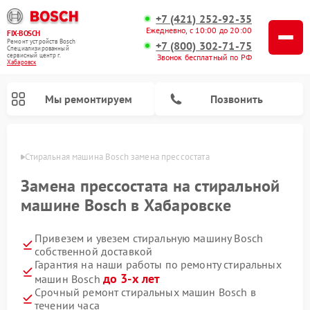
+7 (421) 252-92-35
Ежедневно, с 10:00 до 20:00
FIX-BOSCH
Ремонт устройств Bosch
+7 (800) 302-71-75
Специализированный
cервисный центр г.
Звонок бесплатный по РФ
Хабаровск
Мы ремонтируем
Позвонить
овске
Стиральная машина Bosch замена прессостата
Замена прессостата на стиральной
машине Bosch в Хабаровске
Привезем и увезем стиральную машину Bosch
собственной доставкой
Гарантия на наши работы по ремонту стиральных
до 3-х лет
машин Bosch
Ремонт варочных панелей Bosch
Ремонт морозильных камер Bosch
Ремонт посудомоечных машин Bosch
Ремонт водонагревателей Bosch
Ремонт микроволновых печей Bosch
Ремонт сушильных автоматов Bosch
Ремонт сушильных машин Bosch
Срочный ремонт стиральных машин Bosch в
течении часа