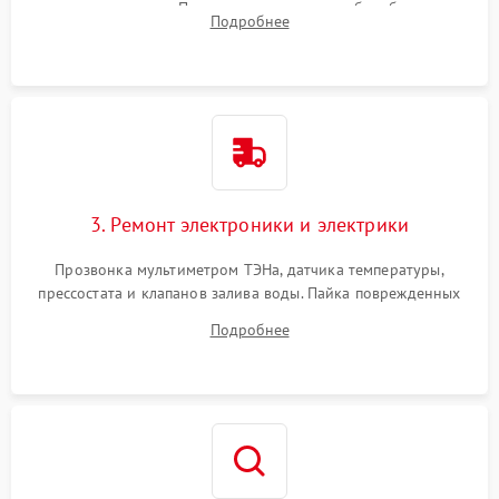
амортизаторов. Проверка подшипников барабана и
Подробнее
крестовины на износ, а манжеты люка на разрывы.
3. Ремонт электроники и электрики
Прозвонка мультиметром ТЭНа, датчика температуры,
прессостата и клапанов залива воды. Пайка поврежденных
дорожек или замена симисторов на плате управления.
Подробнее
Восстановление целостности проводки и контактов.