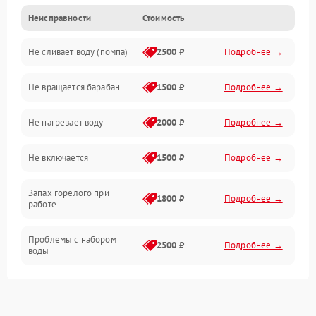
Неисправности
Стоимость
Электропитание
Не сливает воду (помпа)
2500 ₽
Подробнее →
Водоснабжение
Не вращается барабан
1500 ₽
Подробнее →
Слив
Не нагревает воду
2000 ₽
Подробнее →
Программное обеспечение
Не включается
1500 ₽
Подробнее →
Запах горелого при
1800 ₽
Подробнее →
работе
Проблемы с набором
2500 ₽
Подробнее →
воды
Замена ТЭНа
2200 ₽
Подробнее →