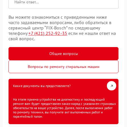
Вы можете ознакомиться с приведенными ниже
часто задаваемыми вопросами, либо обратиться в
сервисный центр “FIX-Bosch” по следующему
телефону
+7 (421) 252-92-35
если не нашли ответ на
свой вопрос.
Общие вопросы
Вопросы по ремонту стиральных машин
Какие документы вы предоставляете?
На этапе приема устройства на диагностику и последующий
ремонт вам будет предоставлен заказ-наряд с указанием страховых
обязательств на ваше устройство. Далее, после выполнения работ
по ремонту техники, вы получите акт выполненных работ и
гарантийный талон.