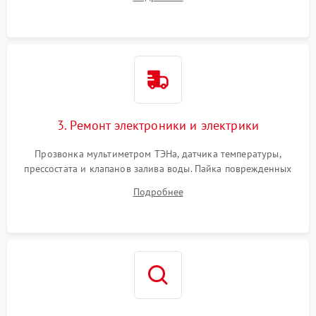
крестовины на износ, а манжеты люка на разрывы.
3. Ремонт электроники и электрики
Прозвонка мультиметром ТЭНа, датчика температуры,
прессостата и клапанов залива воды. Пайка поврежденных
дорожек или замена симисторов на плате управления.
Подробнее
Восстановление целостности проводки и контактов.