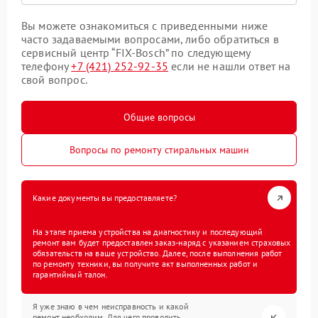
Вы можете ознакомиться с приведенными ниже
часто задаваемыми вопросами, либо обратиться в
сервисный центр “FIX-Bosch” по следующему
телефону
+7 (421) 252-92-35
если не нашли ответ на
свой вопрос.
Общие вопросы
Вопросы по ремонту стиральных машин
Какие документы вы предоставляете?
На этапе приема устройства на диагностику и последующий
ремонт вам будет предоставлен заказ-наряд с указанием страховых
обязательств на ваше устройство. Далее, после выполнения работ
по ремонту техники, вы получите акт выполненных работ и
гарантийный талон.
Я уже знаю в чем неисправность и какой
ремонт необходим. Для чего проводить