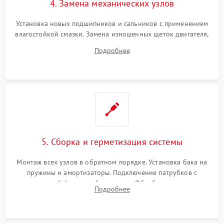
4. Замена механических узлов
Установка новых подшипников и сальников с применением
влагостойкой смазки. Замена изношенных щеток двигателя,
порванного ремня привода, неисправного сливного насоса
Подробнее
или поврежденной резиновой манжеты.
5. Сборка и герметизация системы
Монтаж всех узлов в обратном порядке. Установка бака на
пружины и амортизаторы. Подключение патрубков с
надежной фиксацией хомутами. Обработка стыков
Подробнее
герметиком для предотвращения возможных протечек воды.