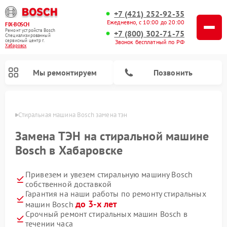
+7 (421) 252-92-35
Ежедневно, с 10:00 до 20:00
FIX-BOSCH
Ремонт устройств Bosch
+7 (800) 302-71-75
Специализированный
cервисный центр г.
Звонок бесплатный по РФ
Хабаровск
Мы ремонтируем
Позвонить
овске
Стиральная машина Bosch замена тэн
Замена ТЭН на стиральной машине
Bosch в Хабаровске
Привезем и увезем стиральную машину Bosch
собственной доставкой
Гарантия на наши работы по ремонту стиральных
до 3-х лет
машин Bosch
Ремонт варочных панелей Bosch
Ремонт морозильных камер Bosch
Ремонт посудомоечных машин Bosch
Ремонт водонагревателей Bosch
Ремонт микроволновых печей Bosch
Ремонт сушильных автоматов Bosch
Ремонт сушильных машин Bosch
Срочный ремонт стиральных машин Bosch в
течении часа