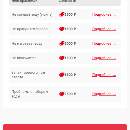
Неисправности
Стоимость
Электропитание
Не сливает воду (помпа)
2500 ₽
Подробнее →
Водоснабжение
Не вращается барабан
1500 ₽
Подробнее →
Слив
Не нагревает воду
2000 ₽
Подробнее →
Программное обеспечение
Не включается
1500 ₽
Подробнее →
Запах горелого при
1800 ₽
Подробнее →
работе
Проблемы с набором
2500 ₽
Подробнее →
воды
Замена ТЭНа
2200 ₽
Подробнее →
Замена платы управления
2200 ₽
Подробнее →