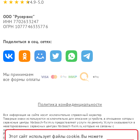
4.9-5.0
ООО "Русервис"
ИНН 7702633247
ОГРН 1077746335776
Поделиться в соц. сетях:
Мы принимаем
все формы оплаты
Политика конфиденциальности
Вся информация на сайте носит исключительно справочный характер.
Товарные знаки используются исключительно для описания устройств, в отношении которых
сервисные центры hbr.bosch-fixim.ru предоставляют услуги по ремонту. Услуги оказываются в
неавторизованных сервисных центрах hbr.bosch-fixim.ru, которые не связаны с
правообладателями товарных знаков или их официальными представителями.
Ремонт осуществляется для устройств, уже введенных в гражданский оборот в соответствии
Этот сайт использует файлы cookie. Вы можете
со статьей 1487 ГК РФ.