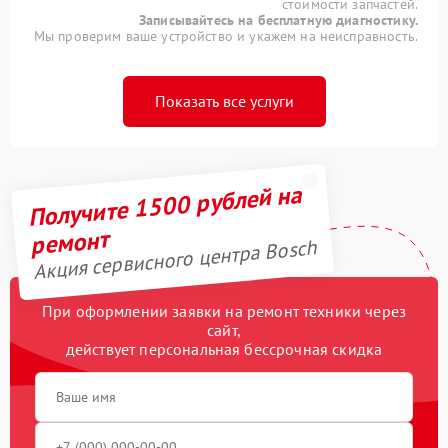
стоимости запчастей.
Записывайтесь на бесплатную диагностику.
Мы проверим ваше устройство и укажем на неисправность.
Показать все услуги
Получите 1500 рублей на
ремонт
Акция сервисного центра Bosch
При оформлении заявки на ремонт техники через
сайт,
действует персональная бессрочная скидка