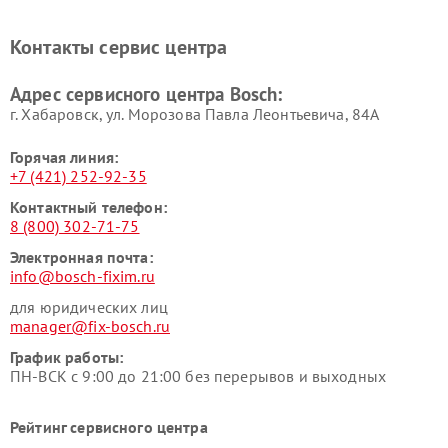
Ремонт микроволновых
Ремонт парогенераторов
печей Bosch
Bosch
Контакты сервис центра
Ремонт сушильных автоматов
Ремонт морозильных камер
Bosch
Bosch
Адрес сервисного центра Bosch:
г. Хабаровск, ул. Морозова Павла Леонтьевича, 84А
Горячая линия:
+7 (421) 252-92-35
Контактный телефон:
8 (800) 302-71-75
Электронная почта:
info@bosch-fixim.ru
для юридических лиц
manager@fix-bosch.ru
График работы:
ПН-ВСК с 9:00 до 21:00 без перерывов и выходных
Рейтинг сервисного центра