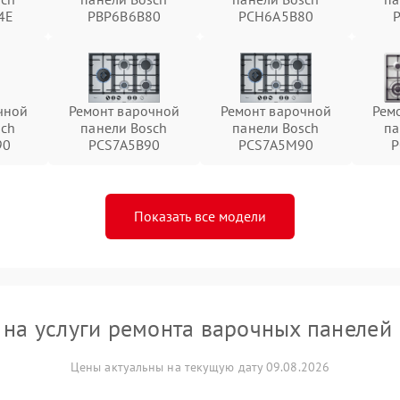
4E
PBP6B6B80
PCH6A5B80
чной
Ремонт варочной
Ремонт варочной
Рем
sch
панели Bosch
панели Bosch
па
90
PCS7A5B90
PCS7A5M90
P
Показать все модели
на услуги ремонта варочных панелей
Цены актуальны на текущую дату 09.08.2026