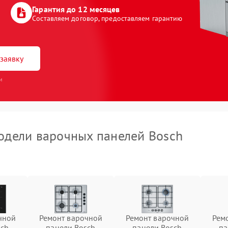
Гарантия до 12 месяцев
Составляем договор, предоставляем гарантию
заявку
и
дели варочных панелей Bosch
чной
Ремонт варочной
Ремонт варочной
Рем
sch
панели Bosch
панели Bosch
па