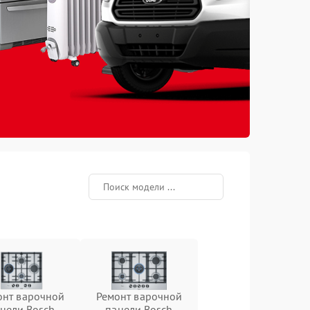
онт варочной
Ремонт варочной
нели Bosch
панели Bosch