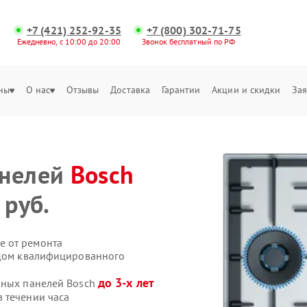
+7 (421) 252-92-35
+7 (800) 302-71-75
Ежедневно, с 10:00 до 20:00
Звонок бесплатный по РФ
ны
О нас
Отзывы
Доставка
Гарантии
Акции и скидки
Зая
анелей
Bosch
 руб.
е от ремонта
здом квалифицированного
до 3-х лет
чных панелей Bosch
 течении часа