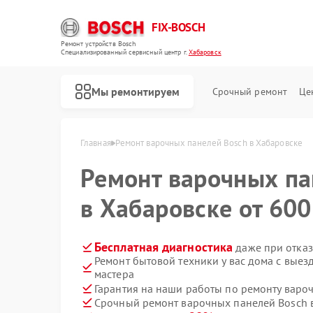
FIX-BOSCH
Ремонт устройств Bosch
Специализированный cервисный центр г.
Хабаровск
Мы ремонтируем
Срочный ремонт
Це
Главная
Ремонт варочных панелей Bosch в Хабаровске
Ремонт варочных п
в Хабаровске от 600
Бесплатная диагностика
даже при отказ
Ремонт бытовой техники у вас дома с вые
мастера
Гарантия на наши работы по ремонту варо
Срочный ремонт варочных панелей Bosch в
Ремонт стиральных машин Bosch
Ремонт посудомоечных машин Bosch
Ремонт духовых шкафов Bosch
Ремонт водонагревателей Bosch
Ремонт микроволновых печей Bosch
Ремонт парогенераторов Bosch
Ремонт сушильных автоматов Bosch
Ремонт морозильных камер Bosch
Ремонт сушильных машин Bosch