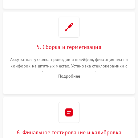
проводки.
5. Сборка и герметизация
Аккуратная укладка проводов и шлейфов, фиксация плат и
конфорок на штатных местах. Установка стеклокерамики с
проверкой равномерности зазоров. Нанесение
Подробнее
термостойкого герметика или укладка уплотнительной
ленты по контуру.
6. Финальное тестирование и калибровка