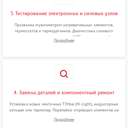
3. Тестирование электронных и силовых узлов
Прозвонка мультиметром нагревательных элементов,
термостатов и термодатчиков. Диагностика силового
модуля, реле, диодных мостов и IGBT-транзисторов (для
Подробнее
индукции). Проверка кранов и газ-контроля (для газовых
панелей).
4. Замена деталей и компонентный ремонт
Установка новых ленточных ТЭНов (Hi-Light), индукторных
катушек или термопар. Перепайка сгоревших элементов на
плате управления, восстановление токопроводящих
Подробнее
дорожек. Очистка контактов и замена поврежденной