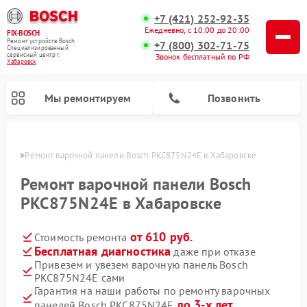
+7 (421) 252-92-35
Ежедневно, с 10:00 до 20:00
FIX-BOSCH
Ремонт устройств Bosch
+7 (800) 302-71-75
Специализированный
cервисный центр г.
Звонок бесплатный по РФ
Хабаровск
Мы ремонтируем
Позвонить
овске
Ремонт варочной панели Bosch PKC875N24E в Хабаровске
Ремонт варочной панели Bosch
PKC875N24E в Хабаровске
от 610 руб.
Стоимость ремонта
Бесплатная диагностика
даже при отказе
Привезем и увезем варочную панель Bosch
PKC875N24E сами
Ремонт посудомоечных машин Bosch
Ремонт водонагревателей Bosch
Ремонт морозильных камер Bosch
Ремонт стиральных машин Bosch
Ремонт микроволновых печей Bosch
Ремонт сушильных автоматов Bosch
Ремонт сушильных машин Bosch
Гарантия на наши работы по ремонту варочных
до 3-х лет
панелей Bosch PKC875N24E