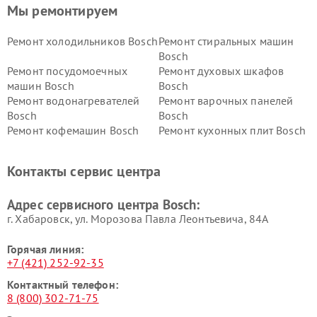
Мы ремонтируем
Ремонт холодильников Bosch
Ремонт стиральных машин
Bosch
Ремонт посудомоечных
Ремонт духовых шкафов
машин Bosch
Bosch
Ремонт водонагревателей
Ремонт варочных панелей
Bosch
Bosch
Ремонт кофемашин Bosch
Ремонт кухонных плит Bosch
Ремонт микроволновых
Ремонт парогенераторов
печей Bosch
Bosch
Контакты сервис центра
Ремонт сушильных автоматов
Ремонт морозильных камер
Bosch
Bosch
Адрес сервисного центра Bosch:
г. Хабаровск, ул. Морозова Павла Леонтьевича, 84А
Горячая линия:
+7 (421) 252-92-35
Контактный телефон:
8 (800) 302-71-75