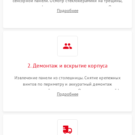
сенсорной панели. Осмотр стеклокерамики на трещины,
проверка конфорок на равномерность нагрева. Опрос
Подробнее
клиента о симптомах (не включается, не видит посуду,
щелкает).
2. Демонтаж и вскрытие корпуса
Извлечение панели из столешницы. Снятие крепежных
винтов по периметру и аккуратный демонтаж
стеклокерамической поверхности. Отсоединение шлейфов
Подробнее
сенсорного блока для доступа к силовым платам, катушкам
или ТЭНам.