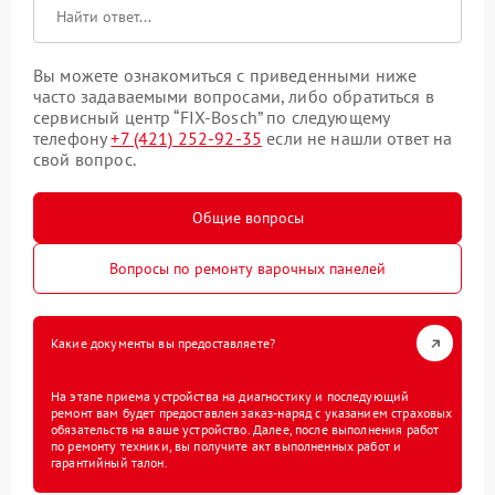
Вы можете ознакомиться с приведенными ниже
часто задаваемыми вопросами, либо обратиться в
сервисный центр “FIX-Bosch” по следующему
телефону
+7 (421) 252-92-35
если не нашли ответ на
свой вопрос.
Общие вопросы
Вопросы по ремонту варочных панелей
Какие документы вы предоставляете?
На этапе приема устройства на диагностику и последующий
ремонт вам будет предоставлен заказ-наряд с указанием страховых
обязательств на ваше устройство. Далее, после выполнения работ
по ремонту техники, вы получите акт выполненных работ и
гарантийный талон.