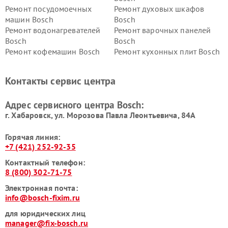
Ремонт посудомоечных
Ремонт духовых шкафов
машин Bosch
Bosch
Ремонт водонагревателей
Ремонт варочных панелей
Bosch
Bosch
Ремонт кофемашин Bosch
Ремонт кухонных плит Bosch
Ремонт микроволновых
Ремонт парогенераторов
печей Bosch
Bosch
Контакты сервис центра
Ремонт сушильных автоматов
Ремонт морозильных камер
Bosch
Bosch
Адрес сервисного центра Bosch:
г. Хабаровск, ул. Морозова Павла Леонтьевича, 84А
Горячая линия:
+7 (421) 252-92-35
Контактный телефон:
8 (800) 302-71-75
Электронная почта:
info@bosch-fixim.ru
для юридических лиц
manager@fix-bosch.ru