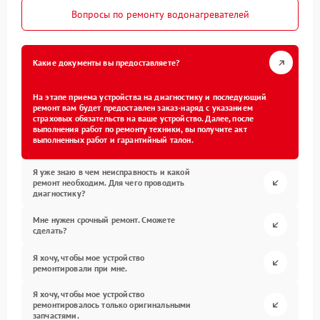
Вопросы по ремонту водонагревателей
Какие документы вы предоставляете?
На этапе приема устройства на диагностику и последующий
ремонт вам будет предоставлен заказ-наряд с указанием
страховых обязательств на ваше устройство. Далее, после
выполнения работ по ремонту техники, вы получите акт
выполненных работ и гарантийный талон.
Я уже знаю в чем неисправность и какой
ремонт необходим. Для чего проводить
диагностику?
Мне нужен срочный ремонт. Сможете
сделать?
Я хочу, чтобы мое устройство
ремонтировали при мне.
Я хочу, чтобы мое устройство
ремонтировалось только оригинальными
запчастями.