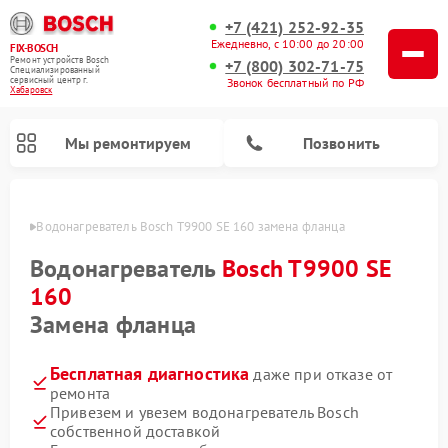
+7 (421) 252-92-35
Ежедневно, с 10:00 до 20:00
FIX-BOSCH
Ремонт устройств Bosch
+7 (800) 302-71-75
Специализированный
cервисный центр г.
Звонок бесплатный по РФ
Хабаровск
Мы ремонтируем
Позвонить
овске
Водонагреватель Bosch T9900 SE 160 замена фланца
Водонагреватель
Bosch T9900 SE
160
Замена фланца
Бесплатная диагностика
даже при отказе от
ремонта
Привезем и увезем водонагреватель Bosch
Ремонт посудомоечных машин Bosch
Ремонт варочных панелей Bosch
Ремонт морозильных камер Bosch
Ремонт стиральных машин Bosch
Ремонт микроволновых печей Bosch
Ремонт сушильных автоматов Bosch
Ремонт сушильных машин Bosch
собственной доставкой