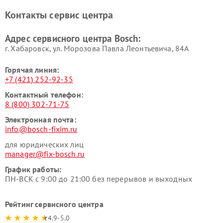
печей Bosch
Bosch
Контакты сервис центра
Ремонт сушильных автоматов
Ремонт морозильных камер
Bosch
Bosch
Адрес сервисного центра Bosch:
г. Хабаровск, ул. Морозова Павла Леонтьевича, 84А
Горячая линия:
+7 (421) 252-92-35
Контактный телефон:
8 (800) 302-71-75
Электронная почта:
info@bosch-fixim.ru
для юридических лиц
manager@fix-bosch.ru
График работы:
ПН-ВСК с 9:00 до 21:00 без перерывов и выходных
Рейтинг сервисного центра
4.9-5.0