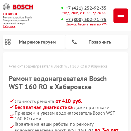
+7 (421) 252-92-35
Ежедневно, с 10:00 до 20:00
FIX-BOSCH
Ремонт устройств Bosch
+7 (800) 302-71-75
Специализированный
cервисный центр г.
Звонок бесплатный по РФ
Хабаровск
Мы ремонтируем
Позвонить
овске
Ремонт водонагревателя Bosch WST 160 RO в Хабаровске
Ремонт водонагревателя Bosch
WST 160 RO в Хабаровске
от 410 руб.
Стоимость ремонта
Бесплатная диагностика
даже при отказе
Привезем и увезем водонагреватель Bosch WST
160 RO сами
Ремонт посудомоечных машин Bosch
Ремонт варочных панелей Bosch
Ремонт морозильных камер Bosch
Ремонт стиральных машин Bosch
Ремонт микроволновых печей Bosch
Ремонт сушильных автоматов Bosch
Ремонт сушильных машин Bosch
Гарантия на наши работы по ремонту
до 3-х лет
водонагревателей Bosch WST 160 RO