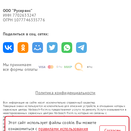
ООО "Русервис"
ИНН 7702633247
ОГРН 1077746335776
Поделиться в соц. сетях:
Мы принимаем
все формы оплаты
Политика конфиденциальности
Вся информация на сайте носит исключительно справочный характер.
Товарные знаки используются исключительно для описания устройств, в отношении которых
сервисные центры hbr.bosch-fixim.ru предоставляют услуги по ремонту. Услуги оказываются в
неавторизованных сервисных центрах hbr.bosch-fixim.ru, которые не связаны с
правообладателями товарных знаков или их официальными представителями.
Ремонт осуществляется для устройств, уже введенных в гражданский оборот в соответствии
Этот сайт использует файлы cookie. Вы можете
со статьей 1487 ГК РФ.
Использование товарных знаков не преследует цели индивидуализации услуг или введения
ознакомиться с
правилами использования
Согласен
потребителей в заблуждение, а служит для информирования о предоставляемых услугах по