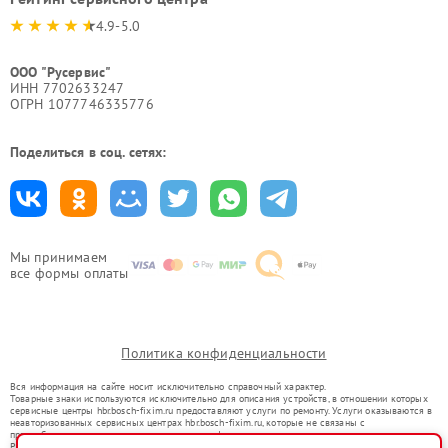
4.9-5.0
ООО "Русервис"
ИНН 7702633247
ОГРН 1077746335776
Поделиться в соц. сетях:
Мы принимаем
все формы оплаты
Политика конфиденциальности
Вся информация на сайте носит исключительно справочный характер.
Товарные знаки используются исключительно для описания устройств, в отношении которых
сервисные центры hbr.bosch-fixim.ru предоставляют услуги по ремонту. Услуги оказываются в
неавторизованных сервисных центрах hbr.bosch-fixim.ru, которые не связаны с
правообладателями товарных знаков или их официальными представителями.
Ремонт осуществляется для устройств, уже введенных в гражданский оборот в соответствии