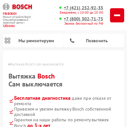
+7 (421) 252-92-35
Ежедневно, с 10:00 до 20:00
FIX-BOSCH
Ремонт устройств Bosch
+7 (800) 302-71-75
Специализированный
cервисный центр г.
Звонок бесплатный по РФ
Хабаровск
Мы ремонтируем
Позвонить
овске
Вытяжка Bosch сам выключается
Вытяжка
Bosch
Сам выключается
Бесплатная диагностика
даже при отказе от
ремонта
Привезем и увезем вытяжку Bosch собственной
доставкой
Ремонт посудомоечных машин Bosch
Ремонт водонагревателей Bosch
Ремонт микроволновых печей Bosch
Ремонт сушильных автоматов Bosch
Ремонт стиральных машин Bosch
Ремонт варочных панелей Bosch
Ремонт морозильных камер Bosch
Ремонт сушильных машин Bosch
Гарантия на наши работы по ремонту вытяжек
до 3-х лет
Bosch