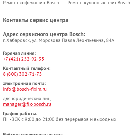
Ремонт кофемашин Bosch
Ремонт кухонных плит Bosch
Ремонт микроволновых
Ремонт парогенераторов
печей Bosch
Bosch
Контакты сервис центра
Ремонт сушильных автоматов
Ремонт морозильных камер
Bosch
Bosch
Адрес сервисного центра Bosch:
г. Хабаровск, ул. Морозова Павла Леонтьевича, 84А
Горячая линия:
+7 (421) 252-92-35
Контактный телефон:
8 (800) 302-71-75
Электронная почта:
info@bosch-fixim.ru
для юридических лиц
manager@fix-bosch.ru
График работы:
ПН-ВСК с 9:00 до 21:00 без перерывов и выходных
Рейтинг сервисного центра